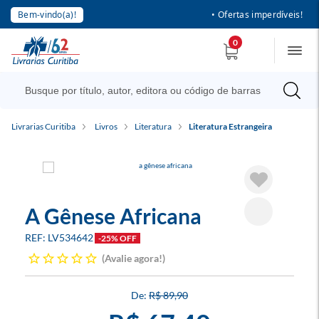
Bem-vindo(a)!
• Ofertas imperdíveis!
0
Livrarias Curitiba
Livros
Literatura
Literatura Estrangeira
A Gênese Africana
LV534642
-25% OFF
Avalie agora!
R$ 89,90