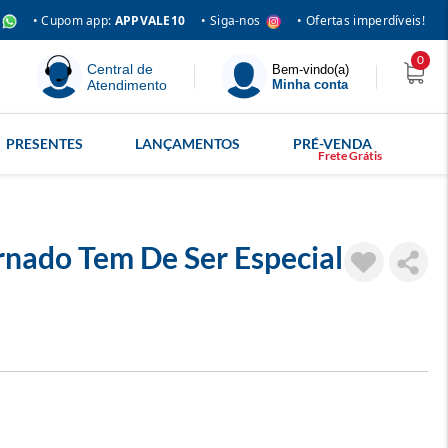
• Siga-nos
• Cupom app:
APPVALE10
• Ofertas imperdíveis!
0
Central de
Bem-vindo(a)
Atendimento
Minha conta
PRESENTES
LANÇAMENTOS
PRÉ-VENDA
nado Tem De Ser Especial