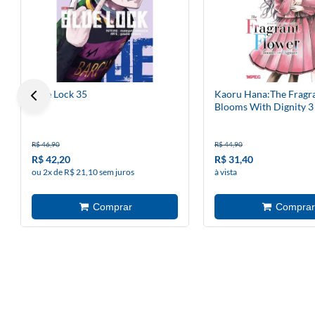
Blue Lock 35
Kaoru Hana:The Fragr
Blooms With Dignity 3
R$ 46,90
R$ 44,90
R$ 42,20
R$ 31,40
ou 2x de R$ 21,10 sem juros
à vista