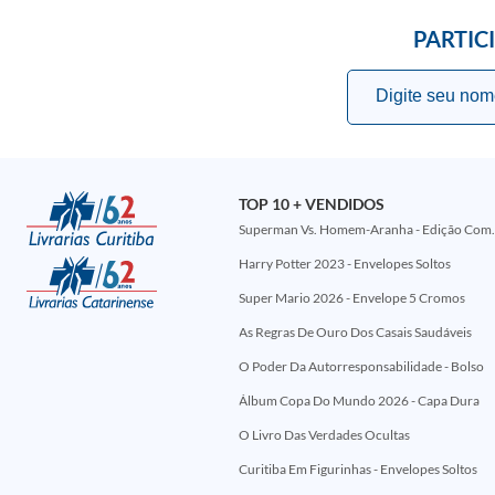
PARTIC
TOP 10 + VENDIDOS
Superman Vs. Homem-Aranha - Edi
Harry Potter 2023 - Envelopes Soltos
Super Mario 2026 - Envelope 5 Cromos
As Regras De Ouro Dos Casais Saudáveis
O Poder Da Autorresponsabilidade - Bolso
Álbum Copa Do Mundo 2026 - Capa Dura
O Livro Das Verdades Ocultas
Curitiba Em Figurinhas - Envelopes Soltos