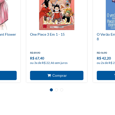
ant Flower
One Piece 3 Em 1 - 15
O Verão E
8
R$ 89,90
R$ 46,90
R$ 67,40
R$ 42,20
ou 3x de R$ 22,46 sem juros
ou 2x de R$ 2