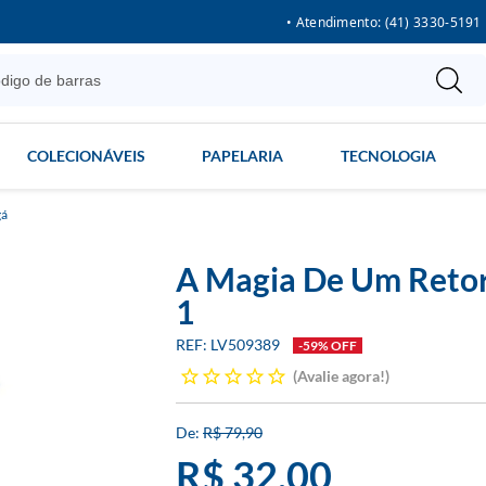
• Atendimento: (41) 3330-5191
COLECIONÁVEIS
PAPELARIA
TECNOLOGIA
á
A Magia De Um Retor
1
LV509389
-59% OFF
Avalie agora!
R$ 79,90
R$ 32,00