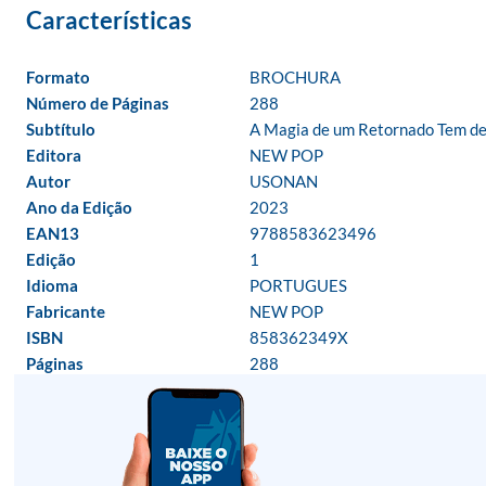
Formato
BROCHURA
Número de Páginas
288
Subtítulo
A Magia de um Retornado Tem de 
Editora
NEW POP
Autor
USONAN
Ano da Edição
2023
EAN13
9788583623496
Edição
1
Idioma
PORTUGUES
Fabricante
NEW POP
ISBN
858362349X
Páginas
288