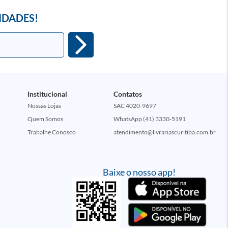
IDADES!
Institucional
Contatos
Nossas Lojas
SAC 4020-9697
Quem Somos
WhatsApp (41) 3330-5191
Trabalhe Conosco
atendimento@livrariascuritiba.com.br
Baixe o nosso app!