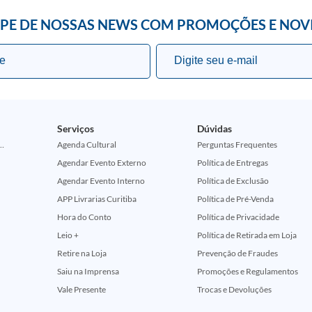
IPE DE NOSSAS NEWS COM PROMOÇÕES E NOV
Serviços
Dúvidas
ção Comemorativa 50 Anos (Encontros Clássicos Dc E Marvel)
Agenda Cultural
Perguntas Frequentes
Agendar Evento Externo
Política de Entregas
Agendar Evento Interno
Política de Exclusão
APP Livrarias Curitiba
Política de Pré-Venda
Hora do Conto
Política de Privacidade
Leio +
Política de Retirada em Loja
Retire na Loja
Prevenção de Fraudes
Saiu na Imprensa
Promoções e Regulamentos
Vale Presente
Trocas e Devoluções