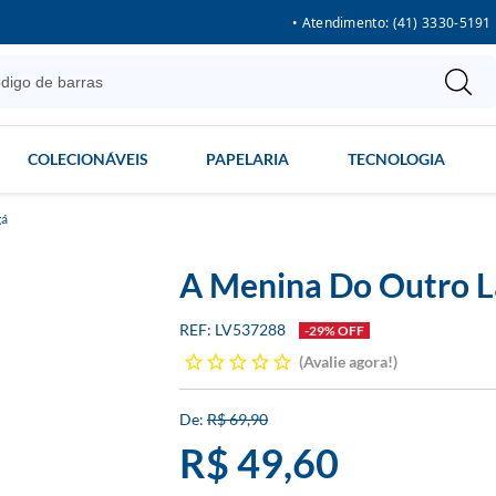
• Atendimento: (41) 3330-5191
COLECIONÁVEIS
PAPELARIA
TECNOLOGIA
á
A Menina Do Outro L
LV537288
-29% OFF
Avalie agora!
R$ 69,90
R$ 49,60