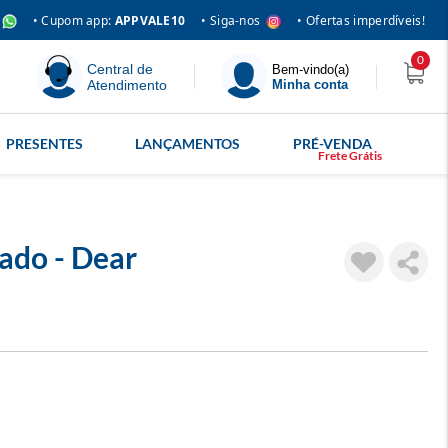
• Siga-nos
• Cupom app:
APPVALE10
• Ofertas imperdíveis!
0
Central de
Bem-vindo(a)
Atendimento
Minha conta
PRESENTES
LANÇAMENTOS
PRÉ-VENDA
ado - Dear