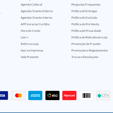
Agenda Cultural
Perguntas Frequentes
Agendar Evento Externo
Política de Entregas
ção Comemorativa 50 Anos (Encontros Clássicos Dc E Marvel)
Agendar Evento Interno
Política de Exclusão
APP Livrarias Curitiba
Política de Pré-Venda
Hora do Conto
Política de Privacidade
Leio +
Política de Retirada em Loja
Retire na Loja
Prevenção de Fraudes
Saiu na Imprensa
Promoções e Regulamentos
Vale Presente
Trocas e Devoluções