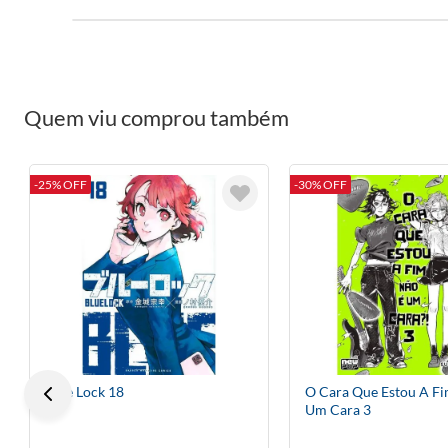
Quem viu comprou também
-25% OFF
-30% OFF
Blue Lock 18
O Cara Que Estou A F
Um Cara 3