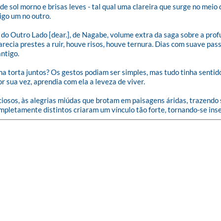
de sol morno e brisas leves - tal qual uma clareira que surge no meio 
o um no outro. 

o Outro Lado [dear.], de Nagabe, volume extra da saga sobre a profu
cia prestes a ruir, houve risos, houve ternura. Dias com suave pas
ntigo.

ma torta juntos? Os gestos podiam ser simples, mas tudo tinha sentido
 sua vez, aprendia com ela a leveza de viver.

iosos, às alegrias miúdas que brotam em paisagens áridas, trazendo s
mpletamente distintos criaram um vínculo tão forte, tornando-se ins