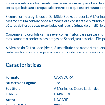
Entre a sombra e a luz, revelam-se os instantes esquecidos - dias 
seres que habitam o crepúsculo enevoado e que encontraram abrig
É com enorme alegria que a DarkSide Books apresenta A Menina d
Mesmo em um cenário onde a ameaça era constante e o mundo pare
pétalas de flores secas guardadas entre as páginas de um diário a
Contemplar o céu, brincar na neve, colher frutos para preparar u
mas também o conforto nos braços do Sensei, seu protetor. Ele, por
A Menina do Outro Lado [dear.] é um tributo aos momentos silenc
cada trecho retratado aqui é um vislumbre de como dois seres co
Formato
CAPA DURA
Número de Páginas
176
Subtítulo
A Menina do Outro Lado - dear
Editora
DARKSIDE
Autor
NAGABE