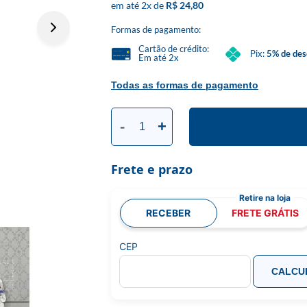
2
x
R$ 24,80
Formas de pagamento:
Cartão de crédito:
Pix:
5% de des
Em até 2x
Todas as formas de pagamento
-
+
Frete e prazo
RECEBER
FRETE GRÁTIS
CEP
CALCU