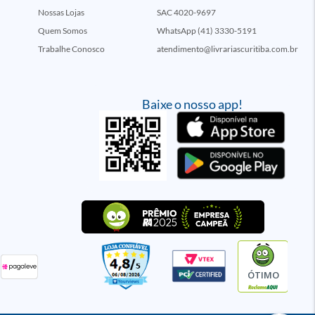
Nossas Lojas
SAC 4020-9697
Quem Somos
WhatsApp (41) 3330-5191
Trabalhe Conosco
atendimento@livrariascuritiba.com.br
Baixe o nosso app!
ÓTIMO