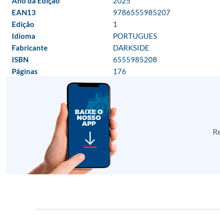
Ano da Edição
2025
EAN13
9786555985207
Edição
1
Idioma
PORTUGUES
Fabricante
DARKSIDE
ISBN
6555985208
Páginas
176
Re