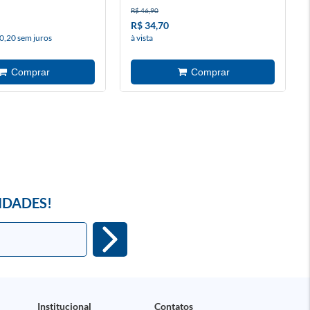
R$ 46,90
R$ 34,70
0,20 sem juros
à vista
IDADES!
Institucional
Contatos