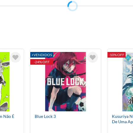
+VENDIDOS
-10% OFF
-24% OFF
im Não É
Blue Lock 3
Kusuriya No
De Uma Apo