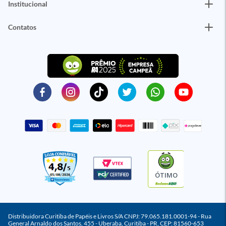
Institucional
Contatos
ÓTIMO
Distribuidora Curitiba de Papéis e Livros S/A CNPJ: 79.065.181.0001-94 - Rua
General Arnaldo dos Santos, 455 - Uberaba, Curitiba - PR, CEP: 81560-653