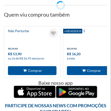
Quem viu comprou também
Não Perturbe
A Fortuna 5
+VENDIDOS
R$ 59,90
R$ 59,90
R$ 53,90
R$ 16,20
ou 2x de R$ 26,95 sem juros
à vista
Baixe nosso app
PARTICIPE DE NOSSAS NEWS COM PROMOÇÕES