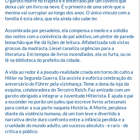
O garoto morre no trajeto e é enterrado por um coveiro que 
deixa cair um livro na neve. É o primeiro de uma série que a 
menina vai surrupiar ao longo dos anos. O único vínculo com a 
família é esta obra, que ela ainda não sabe ler.

Assombrada por pesadelos, ela compensa o medo e a solidão 
das noites com a conivência do pai adotivo, um pintor de parede 
bonachão que lhe dá lições de leitura. Alfabetizada sob vistas 
grossas da madrasta, Liesel canaliza urgências para a 
literatura. Em tempos de livros incendiados, ela os furta, ou os 
lê na biblioteca do prefeito da cidade.

A vida ao redor é a pseudo-realidade criada em torno do culto a 
Hitler na Segunda Guerra. Ela assiste à eufórica celebração do 
aniversário do Führer pela vizinhança. Teme a dona da loja da 
esquina, colaboradora do Terceiro Reich. Faz amizade com um 
garoto obrigado a integrar a Juventude Hitlerista. E ajuda o pai 
a esconder no porão um judeu que escreve livros artesanais 
para contar a sua parte naquela História. A Morte, perplexa 
diante da violência humana, dá um tom leve e divertido à 
narrativa deste duro confronto entre a infância perdida e a 
crueldade do mundo adulto, um sucesso absoluto - e raro - de 
crítica e público.
