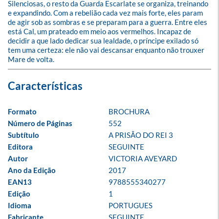
Silenciosas, o resto da Guarda Escarlate se organiza, treinando 
e expandindo. Com a rebelião cada vez mais forte, eles param 
de agir sob as sombras e se preparam para a guerra. Entre eles 
está Cal, um prateado em meio aos vermelhos. Incapaz de 
decidir a que lado dedicar sua lealdade, o príncipe exilado só 
tem uma certeza: ele não vai descansar enquanto não trouxer 
Mare de volta.
Formato
BROCHURA
Número de Páginas
552
Subtítulo
A PRISÃO DO REI 3
Editora
SEGUINTE
Autor
VICTORIA AVEYARD
Ano da Edição
2017
EAN13
9788555340277
Edição
1
Idioma
PORTUGUES
Fabricante
SEGUINTE