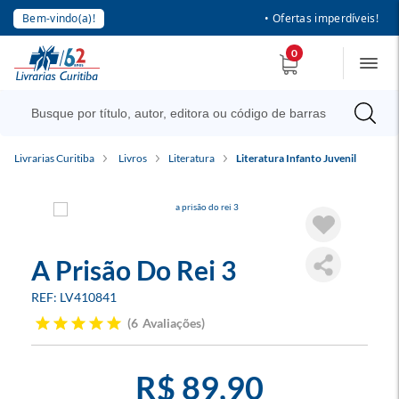
Bem-vindo(a)!
• Ofertas imperdíveis!
0
Livrarias Curitiba
Livros
Literatura
Literatura Infanto Juvenil
A Prisão Do Rei 3
LV410841
6
Avaliações
R$ 89,90