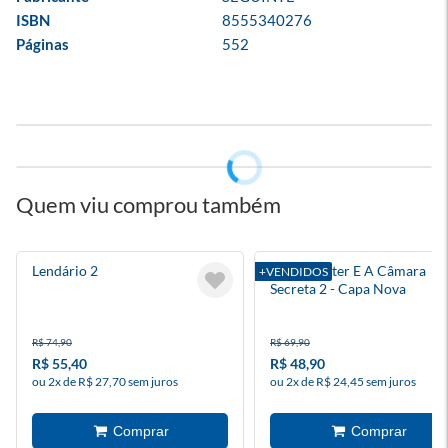
ISBN
8555340276
Páginas
552
Quem viu comprou também
Lendário 2
Harry Potter E A Câmara
+VENDIDOS
Secreta 2 - Capa Nova
R$ 74,90
R$ 69,90
R$ 55,40
R$ 48,90
ou 2x de R$ 27,70 sem juros
ou 2x de R$ 24,45 sem juros