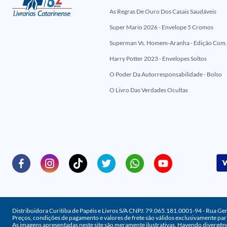
As Regras De Ouro Dos Casais Saudáveis
Super Mario 2026 - Envelope 5 Cromos
Superman Vs. Homem-Aranha - Edi
Harry Potter 2023 - Envelopes Soltos
O Poder Da Autorresponsabilidade - Bolso
O Livro Das Verdades Ocultas
Distribuidora Curitiba de Papéis e Livros S/A CNPJ: 79.065.181.0001-94 - Rua Ge
Preços, condições de pagamento e valores de frete são válidos exclusivamente para
As imagens apresentadas neste site são meramente ilustrativas. Havendo divergênc