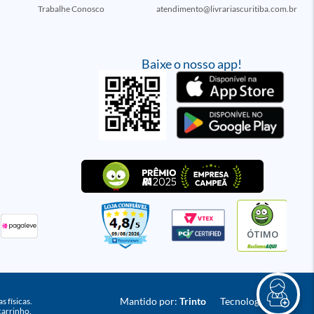
Trabalhe Conosco
atendimento@livrariascuritiba.com.br
Baixe o nosso app!
ÓTIMO
Mantido por:
Trinto
Tecnologia:
VTEX
 físicas.
carrinho.