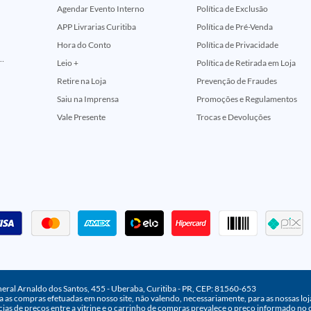
Agendar Evento Interno
Política de Exclusão
APP Livrarias Curitiba
Política de Pré-Venda
Hora do Conto
Política de Privacidade
ção Comemorativa 50 Anos (Encontros Clássicos Dc E Marvel)
Leio +
Política de Retirada em Loja
Retire na Loja
Prevenção de Fraudes
Saiu na Imprensa
Promoções e Regulamentos
Vale Presente
Trocas e Devoluções
neral Arnaldo dos Santos, 455 - Uberaba, Curitiba - PR, CEP: 81560-653
 as compras efetuadas em nosso site, não valendo, necessariamente, para as nossas lojas
ias de preços entre a vitrine e o carrinho de compras prevalece o preço informado no 