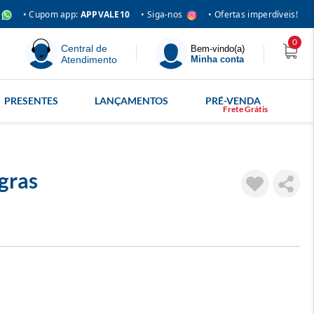
• Siga-nos
• Cupom app:
APPVALE10
• Ofertas imperdíveis!
0
Central de
Bem-vindo(a)
Atendimento
Minha conta
PRESENTES
LANÇAMENTOS
PRÉ-VENDA
gras