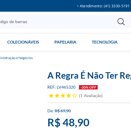
• Atendimento: (41) 3330-5191
COLECIONÁVEIS
PAPELARIA
TECNOLOGIA
nistração e Negócios
A Regra É Não Ter Re
LV465320
-30% OFF
1
Avaliação
R$ 69,90
R$ 48,90