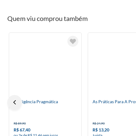
Quem viu comprou também
Inteligência Pragmática
As Práticas Para A Pr
R$ 89,90
R$ 24,90
R$ 67,40
R$ 13,20
ou 3x de R$ 22,46 sem juros
à vista