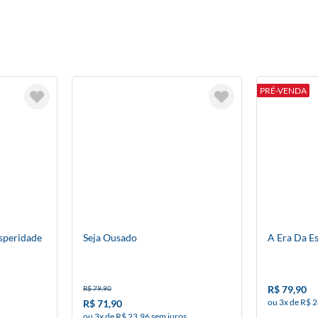
PRÉ-VENDA
osperidade
Seja Ousado
A Era Da E
R$ 79,90
R$ 79,90
ou 3x de R$ 2
R$ 71,90
ou 3x de R$ 23,96 sem juros