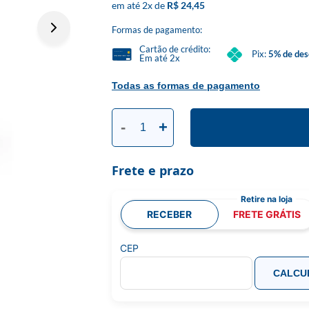
2
x
R$ 24,45
Formas de pagamento:
Cartão de crédito:
Pix:
5% de des
Em até 2x
Todas as formas de pagamento
-
+
Frete e prazo
RECEBER
FRETE GRÁTIS
CEP
CALCU