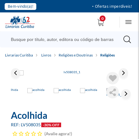
Bem-vindo(a)!
• Ofertas imperdíveis!
0
Livrarias Curitiba
Livros
Religiões e Doutrinas
Religiões
Acolhida
LV508035
-30% OFF
Avalie agora!