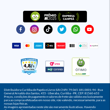
ÓTIMO
Distribuidora Curitiba de Papéis e Livros S/A CNPJ: 79.065.181.0001-94 - Rua
General Arnaldo dos Santos, 455 - Uberaba, Curitiba - PR, CEP: 81560-653
Preços, condições de pagamento e valores de frete são válidos exclusivamente
para as compras efetuadas em nosso site, não valendo, necessariamente, para as
nossas lojas físicas.
As imagens apresentadas neste site são meramente ilustrativas. Havendo