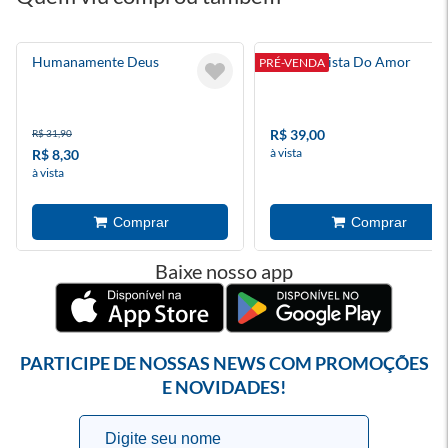
Humanamente Deus
A Catequista Do Amor
PRÉ-VENDA
R$ 39,00
R$ 31,90
à vista
R$ 8,30
à vista
Baixe nosso app
PARTICIPE DE NOSSAS NEWS COM PROMOÇÕES
E NOVIDADES!