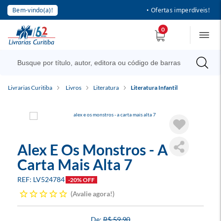
Bem-vindo(a)!
• Ofertas imperdíveis!
0
Livrarias Curitiba
Livros
Literatura
Literatura Infantil
Alex E Os Monstros - A
Carta Mais Alta 7
LV524784
-20% OFF
Avalie agora!
R$ 59,90