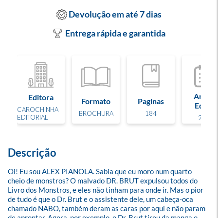
Devolução em até 7 dias
Entrega rápida e garantida
Ano de
Editora
Formato
Paginas
Edição
CAROCHINHA
BROCHURA
184
EDITORIAL
2024
Descrição
Oi! Eu sou ALEX PIANOLA. Sabia que eu moro num quarto 
cheio de monstros? O malvado DR. BRUT expulsou todos do 
Livro dos Monstros, e eles não tinham para onde ir. Mas o pior 
de tudo é que o Dr. Brut e o assistente dele, um cabeça-oca 
chamado NABO, também deram as caras por aqui e não param 
de aprontar. Agora, por exemplo, o Dr. Brut tirou da manga o 