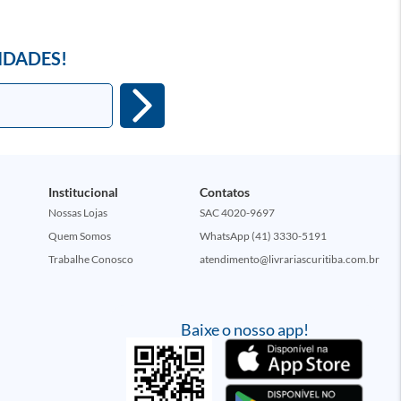
IDADES!
Institucional
Contatos
Nossas Lojas
SAC 4020-9697
Quem Somos
WhatsApp (41) 3330-5191
Trabalhe Conosco
atendimento@livrariascuritiba.com.br
Baixe o nosso app!