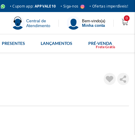
• Siga-nos
• Cupom app:
APPVALE10
• Ofertas imperdíveis!
0
Central de
Bem-vindo(a)
Atendimento
Minha conta
PRESENTES
LANÇAMENTOS
PRÉ-VENDA