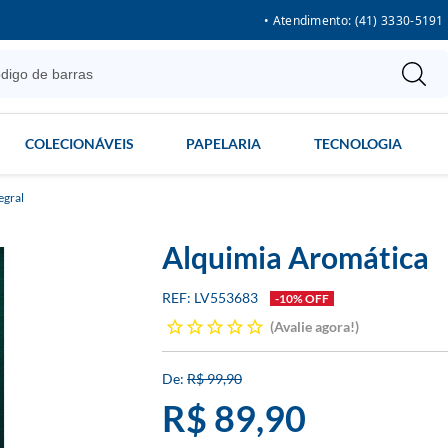
• Atendimento: (41) 3330-5191
COLECIONÁVEIS
PAPELARIA
TECNOLOGIA
egral
Alquimia Aromática
LV553683
-10% OFF
Avalie agora!
R$ 99,90
R$ 89,90