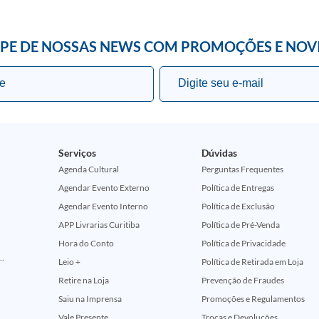
IPE DE NOSSAS NEWS COM PROMOÇÕES E NOV
Serviços
Dúvidas
Agenda Cultural
Perguntas Frequentes
Agendar Evento Externo
Política de Entregas
Agendar Evento Interno
Política de Exclusão
APP Livrarias Curitiba
Política de Pré-Venda
Hora do Conto
Política de Privacidade
ção Comemorativa 50 Anos (Encontros Clássicos Dc E Marvel)
Leio +
Política de Retirada em Loja
Retire na Loja
Prevenção de Fraudes
Saiu na Imprensa
Promoções e Regulamentos
Vale Presente
Trocas e Devoluções