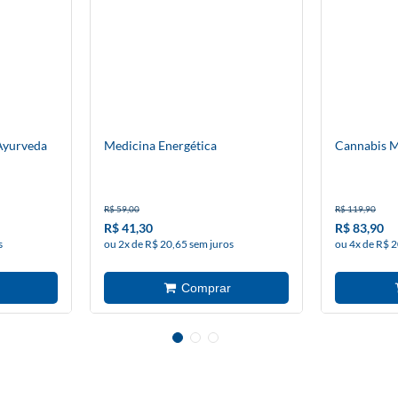
Ayurveda
Medicina Energética
Cannabis M
R$ 59,00
R$ 119,90
R$ 41,30
R$ 83,90
s
ou 2x de R$ 20,65 sem juros
ou 4x de R$ 2