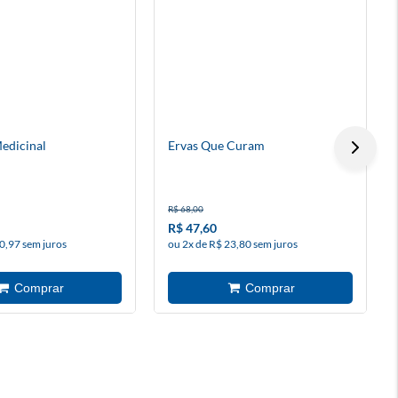
edicinal
Ervas Que Curam
R$ 68,00
R$ 47,60
0,97 sem juros
ou 2x de R$ 23,80 sem juros