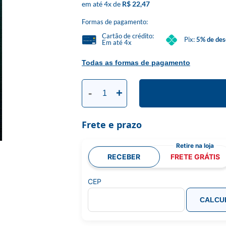
4
x
R$ 22,47
Formas de pagamento:
Cartão de crédito:
Pix:
5% de des
Em até 4x
Todas as formas de pagamento
-
+
Frete e prazo
RECEBER
FRETE GRÁTIS
CEP
CALCU