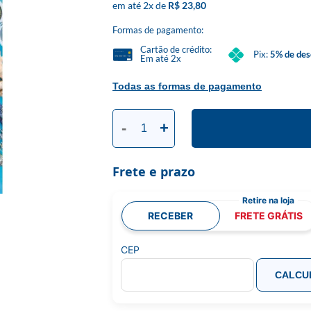
2
x
R$ 23,80
Formas de pagamento:
Cartão de crédito:
Pix:
5% de des
Em até 2x
Todas as formas de pagamento
-
+
Frete e prazo
RECEBER
FRETE GRÁTIS
CEP
CALCU