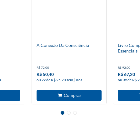
A Conexão Da Consciência
Livro Comp
Essenciais
R$ 72,00
R$ 92,00
R$ 50,40
R$ 67,20
s
ou 2x de R$ 25,20 sem juros
ou 3x de R$ 2