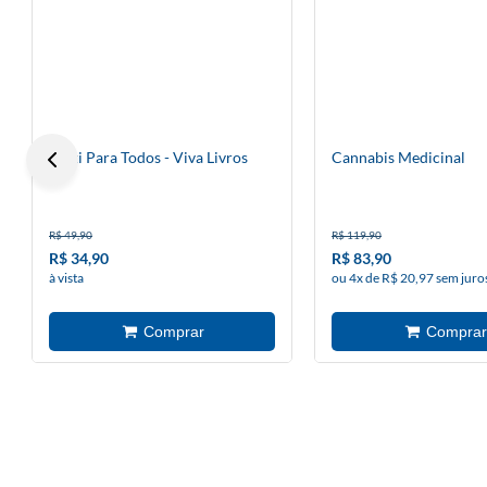
Reiki Para Todos - Viva Livros
Cannabis Medicinal
R$ 49,90
R$ 119,90
R$ 34,90
R$ 83,90
à vista
ou 4x de R$ 20,97 sem juro