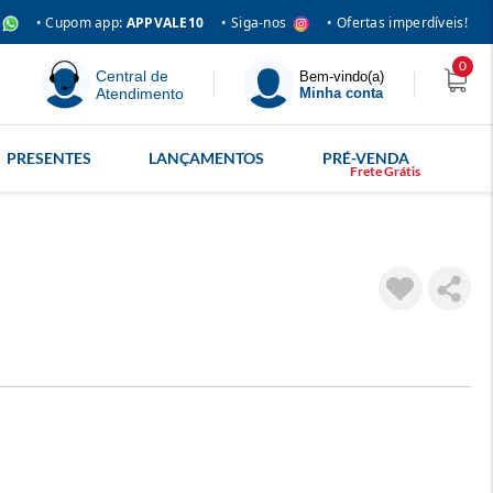
• Siga-nos
• Cupom app:
APPVALE10
• Ofertas imperdíveis!
0
Central de
Bem-vindo(a)
Atendimento
Minha conta
PRESENTES
LANÇAMENTOS
PRÉ-VENDA