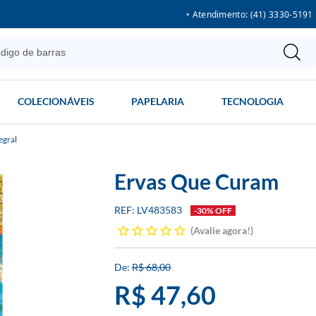
• Atendimento: (41) 3330-5191
COLECIONÁVEIS
PAPELARIA
TECNOLOGIA
egral
Ervas Que Curam
LV483583
-30% OFF
Avalie agora!
R$ 68,00
R$ 47,60