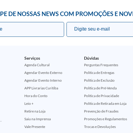
IPE DE NOSSAS NEWS COM PROMOÇÕES E NOV
Serviços
Dúvidas
Agenda Cultural
Perguntas Frequentes
Agendar Evento Externo
Política de Entregas
Agendar Evento Interno
Política de Exclusão
APP Livrarias Curitiba
Política de Pré-Venda
Hora do Conto
Política de Privacidade
Leio +
Política de Retirada em Loja
Retire na Loja
Prevenção de Fraudes
Saiu na Imprensa
Promoções e Regulamentos
ção Comemorativa 50 Anos (Encontros Clássicos Dc E Marvel)
Vale Presente
Trocas e Devoluções