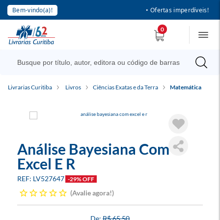
Bem-vindo(a)!
• Ofertas imperdíveis!
0
Livrarias Curitiba
Livros
Ciências Exatas e da Terra
Matemática
Análise Bayesiana Com
Excel E R
LV527647
-29% OFF
Avalie agora!
R$ 65,50