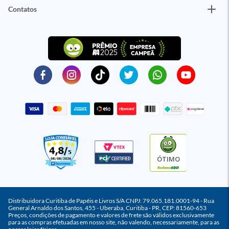
Contatos
ÓTIMO
Distribuidora Curitiba de Papéis e Livros S/A CNPJ: 79.065.181.0001-94 - Rua
General Arnaldo dos Santos, 455 - Uberaba, Curitiba - PR, CEP: 81560-653
Preços, condições de pagamento e valores de frete são válidos exclusivamente
para as compras efetuadas em nosso site, não valendo, necessariamente, para as