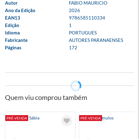
Autor
FABIO MAURICIO
Ano da Edição
2026
EAN13
9786585110334
Edição
1
Idioma
PORTUGUES
Fabricante
AUTORES PARANAENSES
Páginas
172
Quem viu comprou também
A Mulher Sábia
Superestímulos
PRÉ-VENDA
PRÉ-VENDA