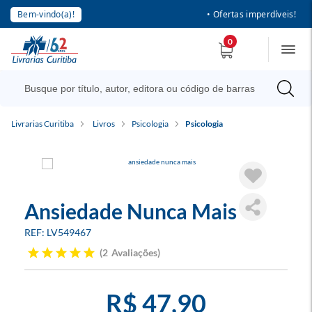
Bem-vindo(a)!
• Ofertas imperdíveis!
0
Livrarias Curitiba
Livros
Psicologia
Psicologia
Ansiedade Nunca Mais
LV549467
2
Avaliações
R$ 47,90