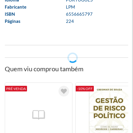
Fabricante
LPM
ISBN
6556665797
Páginas
224
Quem viu comprou também
PRÉ-VENDA
-10% OFF