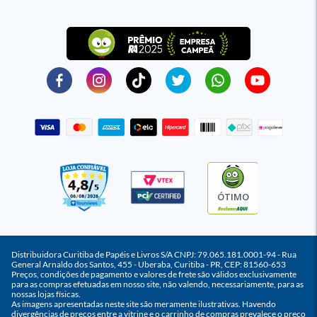
ÓTIMO
Distribuidora Curitiba de Papéis e Livros S/A CNPJ: 79.065.181.0001-94 - Rua
General Arnaldo dos Santos, 455 - Uberaba, Curitiba - PR, CEP: 81560-653
Preços, condições de pagamento e valores de frete são válidos exclusivamente
para as compras efetuadas em nosso site, não valendo, necessariamente, para as
nossas lojas físicas.
As imagens apresentadas neste site são meramente ilustrativas. Havendo
divergências de preços entre a vitrine e o carrinho de compras prevalece o preço