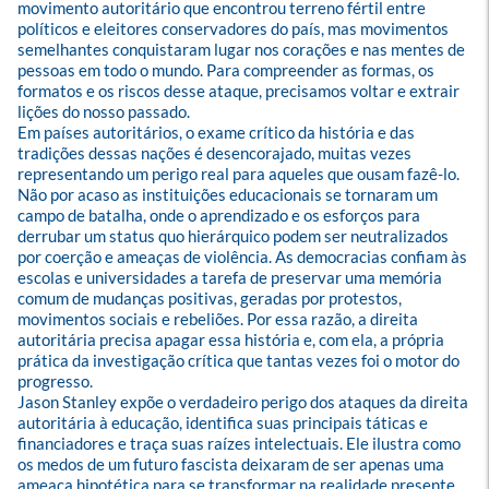
movimento autoritário que encontrou terreno fértil entre 
políticos e eleitores conservadores do país, mas movimentos 
semelhantes conquistaram lugar nos corações e nas mentes de 
pessoas em todo o mundo. Para compreender as formas, os 
formatos e os riscos desse ataque, precisamos voltar e extrair 
lições do nosso passado.

Em países autoritários, o exame crítico da história e das 
tradições dessas nações é desencorajado, muitas vezes 
representando um perigo real para aqueles que ousam fazê-lo. 
Não por acaso as instituições educacionais se tor­naram um 
campo de batalha, onde o aprendizado e os esforços para 
derrubar um status quo hierárquico podem ser neutralizados 
por coerção e ameaças de violência. As democracias confiam às 
escolas e universidades a tarefa de preservar uma memória 
comum de mudanças positivas, geradas por protestos, 
movimentos sociais e rebeliões. Por essa razão, a direita 
autoritária precisa apagar essa história e, com ela, a própria 
prática da investigação crítica que tantas vezes foi o motor do 
progresso.

Jason Stanley expõe o verdadeiro perigo dos ataques da direita 
autoritária à educação, identifica suas principais táticas e 
financiadores e traça suas raízes intelectuais. Ele ilustra como 
os medos de um futuro fascista deixaram de ser apenas uma 
ameaça hipotética para se transformar na realidade presente. 