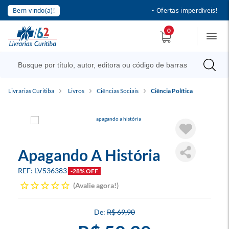
Bem-vindo(a)!
• Ofertas imperdíveis!
0
Livrarias Curitiba
Livros
Ciências Sociais
Ciência Política
Apagando A História
LV536383
-28% OFF
Avalie agora!
R$ 69,90