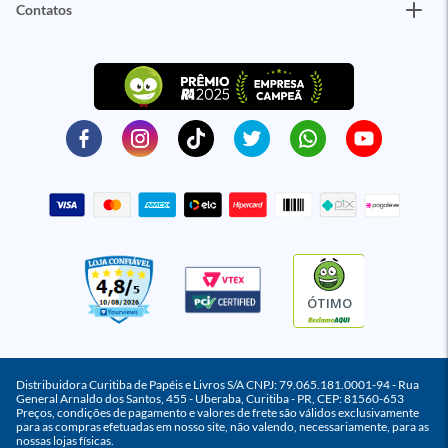
Contatos
ÓTIMO
Distribuidora Curitiba de Papéis e Livros S/A CNPJ: 79.065.181.0001-94 - Rua
General Arnaldo dos Santos, 455 - Uberaba, Curitiba - PR, CEP: 81560-653
Preços, condições de pagamento e valores de frete são válidos exclusivamente
para as compras efetuadas em nosso site, não valendo, necessariamente, para as
nossas lojas físicas.