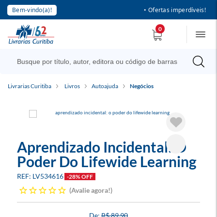
Bem-vindo(a)!
• Ofertas imperdíveis!
0
Livrarias Curitiba
Livros
Autoajuda
Negócios
Aprendizado Incidental: O
Poder Do Lifewide Learning
LV534616
-28% OFF
Avalie agora!
R$ 89,90