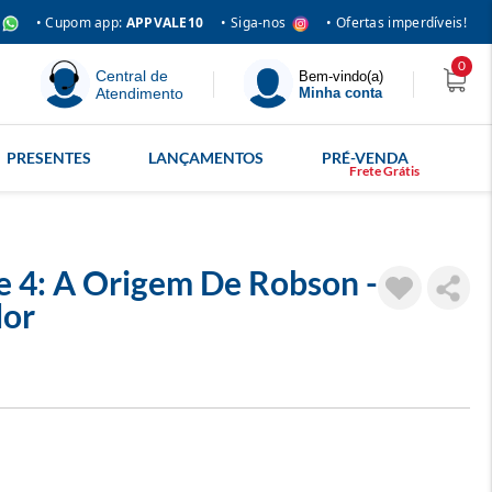
• Siga-nos
• Cupom app:
APPVALE10
• Ofertas imperdíveis!
0
Central de
Bem-vindo(a)
Atendimento
Minha conta
PRESENTES
LANÇAMENTOS
PRÉ-VENDA
e 4: A Origem De Robson -
dor