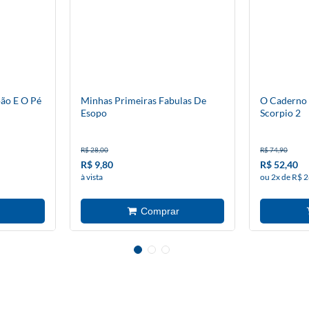
oão E O Pé
Minhas Primeiras Fabulas De
O Caderno
Esopo
Scorpio 2
R$ 28,00
R$ 74,90
R$ 9,80
R$ 52,40
à vista
ou 2x de R$ 2