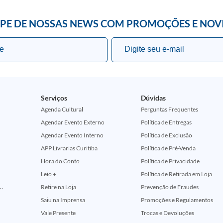
IPE DE NOSSAS NEWS COM PROMOÇÕES E NOV
Serviços
Dúvidas
Agenda Cultural
Perguntas Frequentes
Agendar Evento Externo
Política de Entregas
Agendar Evento Interno
Política de Exclusão
APP Livrarias Curitiba
Política de Pré-Venda
Hora do Conto
Política de Privacidade
Leio +
Política de Retirada em Loja
ção Comemorativa 50 Anos (Encontros Clássicos Dc E Marvel)
Retire na Loja
Prevenção de Fraudes
Saiu na Imprensa
Promoções e Regulamentos
Vale Presente
Trocas e Devoluções