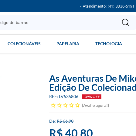
• Atendimento: (41) 3330-5191
COLECIONÁVEIS
PAPELARIA
TECNOLOGIA
As Aventuras De Mik
Edição De Coleciona
LV535806
-39% OFF
Avalie agora!
R$ 66,90
R$ 40,80