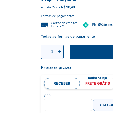
2
x
R$ 20,40
Formas de pagamento:
Cartão de crédito:
Pix:
5% de des
Em até 2x
Todas as formas de pagamento
-
+
Frete e prazo
RECEBER
FRETE GRÁTIS
CEP
CALCU