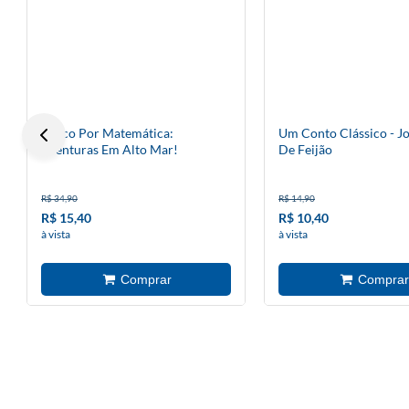
Louco Por Matemática:
Um Conto Clássico - J
Aventuras Em Alto Mar!
De Feijão
R$ 34,90
R$ 14,90
R$ 15,40
R$ 10,40
à vista
à vista