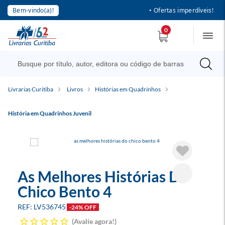
Bem-vindo(a)!
• Ofertas imperdíveis!
0
Livrarias Curitiba
Livros
Histórias em Quadrinhos
História em Quadrinhos Juvenil
As Melhores Histórias Do
Chico Bento 4
LV536745
-24% OFF
Avalie agora!