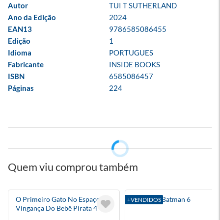
Autor
TUI T SUTHERLAND
Ano da Edição
2024
EAN13
9786585086455
Edição
1
Idioma
PORTUGUES
Fabricante
INSIDE BOOKS
ISBN
6585086457
Páginas
224
Quem viu comprou também
O Primeiro Gato No Espaço E A
Absolute Batman 6
+VENDIDOS
Vingança Do Bebê Pirata 4