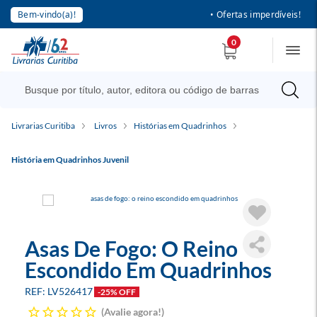
Bem-vindo(a)!
• Ofertas imperdíveis!
0
Livrarias Curitiba
Livros
Histórias em Quadrinhos
História em Quadrinhos Juvenil
Asas De Fogo: O Reino
Escondido Em Quadrinhos
LV526417
-25% OFF
Avalie agora!