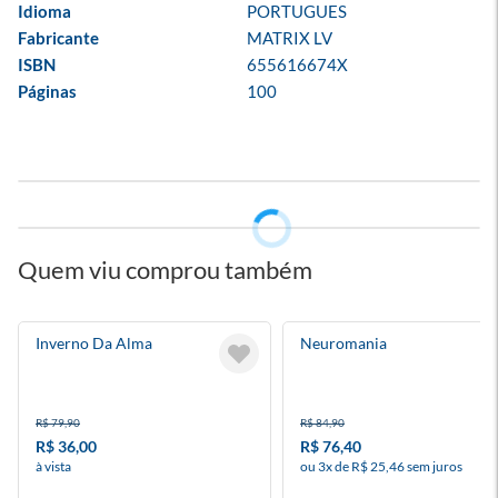
Idioma
PORTUGUES
Fabricante
MATRIX LV
ISBN
655616674X
Páginas
100
Quem viu comprou também
Inverno Da Alma
Neuromania
R$ 79,90
R$ 84,90
R$ 36,00
R$ 76,40
à vista
ou 3x de R$ 25,46 sem juros