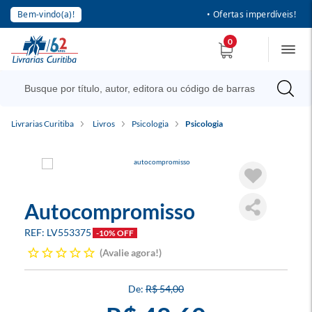
Bem-vindo(a)!
• Ofertas imperdíveis!
0
Livrarias Curitiba
Livros
Psicologia
Psicologia
Autocompromisso
LV553375
-10% OFF
Avalie agora!
R$ 54,00