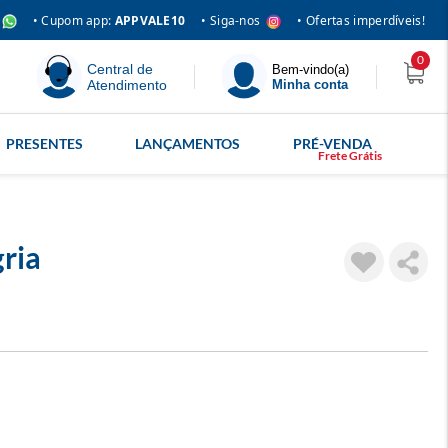
• Siga-nos
• Cupom app:
APPVALE10
• Ofertas imperdíveis!
0
Central de
Bem-vindo(a)
Atendimento
Minha conta
PRESENTES
LANÇAMENTOS
PRÉ-VENDA
ria