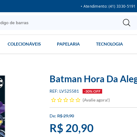
• Atendimento: (41) 3330-5191
COLECIONÁVEIS
PAPELARIA
TECNOLOGIA
Batman Hora Da Aleg
LV525581
-30% OFF
Avalie agora!
R$ 29,90
R$ 20,90