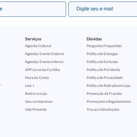
Serviços
Dúvidas
Agenda Cultural
Perguntas Frequentes
Agendar Evento Externo
Política de Entregas
Agendar Evento Interno
Política de Exclusão
APP Livrarias Curitiba
Política de Pré-Venda
Hora do Conto
Política de Privacidade
ção Comemorativa 50 Anos (Encontros Clássicos Dc E Marvel)
Leio +
Política de Retirada em Loja
Retire na Loja
Prevenção de Fraudes
Saiu na Imprensa
Promoções e Regulamentos
Vale Presente
Trocas e Devoluções