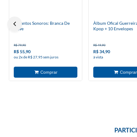
Encantos Sonoros: Branca De
Àlbum Ofical Guerreir
Neve
Kpop + 10 Envelopes
R$ 79,90
R$ 49,90
R$ 55,90
R$ 34,90
ou 2x de R$ 27,95 sem juros
à vista
PARTIC