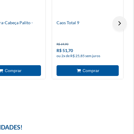
ra-Cabeça Palito -
Caos Total 9
R$ 69,90
R$ 51,70
ou 2x de R$ 25,85 sem juros
IDADES!