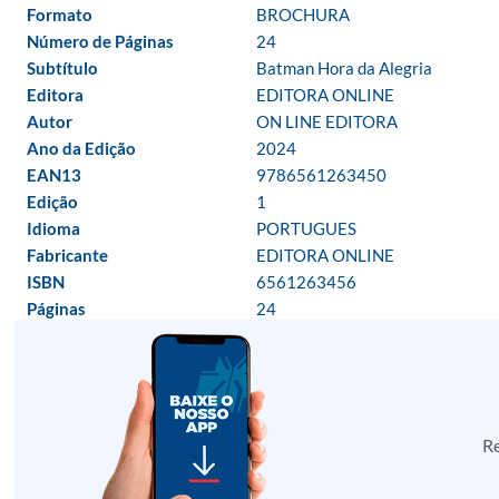
Formato
BROCHURA
Número de Páginas
24
Subtítulo
Batman Hora da Alegria
Editora
EDITORA ONLINE
Autor
ON LINE EDITORA
Ano da Edição
2024
EAN13
9786561263450
Edição
1
Idioma
PORTUGUES
Fabricante
EDITORA ONLINE
ISBN
6561263456
Páginas
24
Re