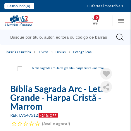
Bem-vindo(a)!
• Ofertas imperdíveis!
0
Livrarias Curitiba
Livros
Bíblias
Evangélicas
Bíblia Sagrada Arc - Letra
Grande - Harpa Cristã -
Marrom
LV547512
-24% OFF
Avalie agora!