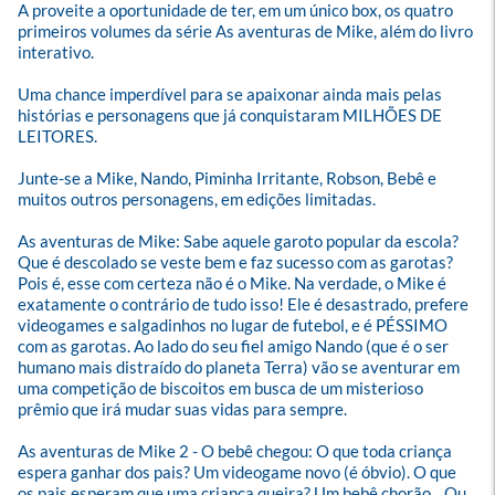
A proveite a oportunidade de ter, em um único box, os quatro 
primeiros volumes da série As aventuras de Mike, além do livro 
interativo.

Uma chance imperdível para se apaixonar ainda mais pelas 
histórias e personagens que já conquistaram MILHÕES DE 
LEITORES.

Junte-se a Mike, Nando, Piminha Irritante, Robson, Bebê e 
muitos outros personagens, em edições limitadas.

As aventuras de Mike: Sabe aquele garoto popular da escola? 
Que é descolado se veste bem e faz sucesso com as garotas? 
Pois é, esse com certeza não é o Mike. Na verdade, o Mike é 
exatamente o contrário de tudo isso! Ele é desastrado, prefere 
videogames e salgadinhos no lugar de futebol, e é PÉSSIMO 
com as garotas. Ao lado do seu fiel amigo Nando (que é o ser 
humano mais distraído do planeta Terra) vão se aventurar em 
uma competição de biscoitos em busca de um misterioso 
prêmio que irá mudar suas vidas para sempre.

As aventuras de Mike 2 - O bebê chegou: O que toda criança 
espera ganhar dos pais? Um videogame novo (é óbvio). O que 
os pais esperam que uma criança queira? Um bebê chorão... Ou 