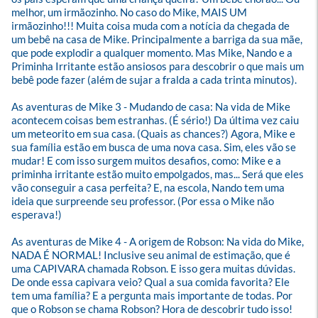
melhor, um irmãozinho. No caso do Mike, MAIS UM 
irmãozinho!!! Muita coisa muda com a notícia da chegada de 
um bebê na casa de Mike. Principalmente a barriga da sua mãe, 
que pode explodir a qualquer momento. Mas Mike, Nando e a 
Priminha Irritante estão ansiosos para descobrir o que mais um 
bebê pode fazer (além de sujar a fralda a cada trinta minutos). 

As aventuras de Mike 3 - Mudando de casa: Na vida de Mike 
acontecem coisas bem estranhas. (É sério!) Da última vez caiu 
um meteorito em sua casa. (Quais as chances?) Agora, Mike e 
sua família estão em busca de uma nova casa. Sim, eles vão se 
mudar! E com isso surgem muitos desafios, como: Mike e a 
priminha irritante estão muito empolgados, mas... Será que eles 
vão conseguir a casa perfeita? E, na escola, Nando tem uma 
ideia que surpreende seu professor. (Por essa o Mike não 
esperava!)

As aventuras de Mike 4 - A origem de Robson: Na vida do Mike, 
NADA É NORMAL! Inclusive seu animal de estimação, que é 
uma CAPIVARA chamada Robson. E isso gera muitas dúvidas. 
De onde essa capivara veio? Qual a sua comida favorita? Ele 
tem uma família? E a pergunta mais importante de todas. Por 
que o Robson se chama Robson? Hora de descobrir tudo isso!
