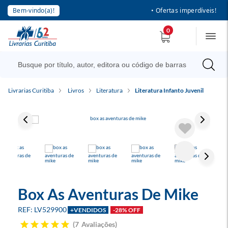
Bem-vindo(a)!
• Ofertas imperdíveis!
0
Livrarias Curitiba
Livros
Literatura
Literatura Infanto Juvenil
Box As Aventuras De Mike
LV529900
+VENDIDOS
-28% OFF
7
Avaliações