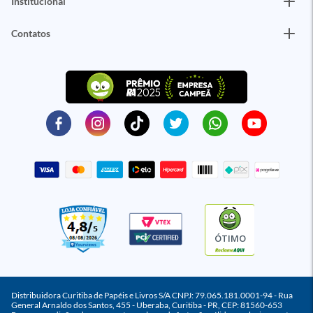
Institucional
Contatos
ÓTIMO
Distribuidora Curitiba de Papéis e Livros S/A CNPJ: 79.065.181.0001-94 - Rua
General Arnaldo dos Santos, 455 - Uberaba, Curitiba - PR, CEP: 81560-653