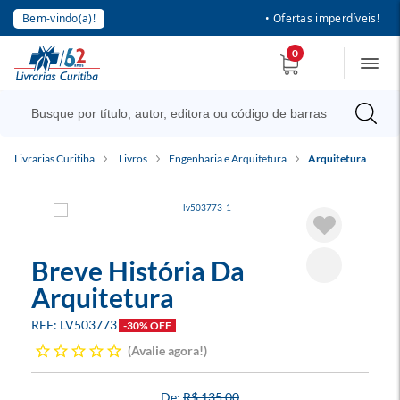
Bem-vindo(a)!
• Ofertas imperdíveis!
0
Livrarias Curitiba
Livros
Engenharia e Arquitetura
Arquitetura
Breve História Da
Arquitetura
LV503773
-30% OFF
Avalie agora!
R$ 135,00