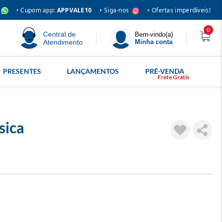
• Siga-nos
• Cupom app:
APPVALE10
• Ofertas imperdíveis!
0
Central de
Bem-vindo(a)
Atendimento
Minha conta
PRESENTES
LANÇAMENTOS
PRÉ-VENDA
sica