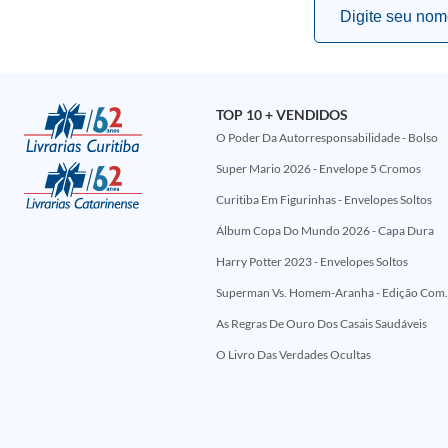
TOP 10 + VENDIDOS
O Poder Da Autorresponsabilidade - Bolso
Super Mario 2026 - Envelope 5 Cromos
Curitiba Em Figurinhas - Envelopes Soltos
Álbum Copa Do Mundo 2026 - Capa Dura
Harry Potter 2023 - Envelopes Soltos
Superman Vs. Homem-Aranha - Edi
As Regras De Ouro Dos Casais Saudáveis
O Livro Das Verdades Ocultas