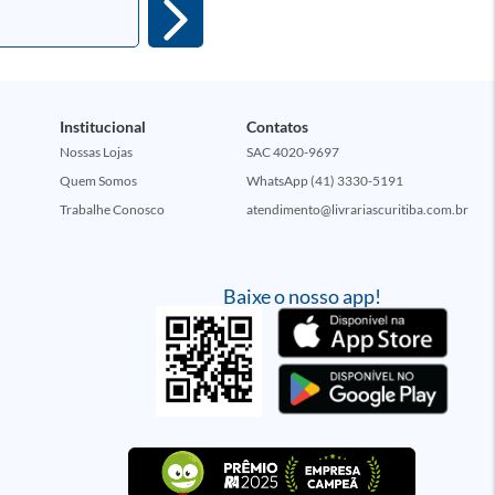
Institucional
Contatos
Nossas Lojas
SAC 4020-9697
Quem Somos
WhatsApp (41) 3330-5191
Trabalhe Conosco
atendimento@livrariascuritiba.com.br
Baixe o nosso app!