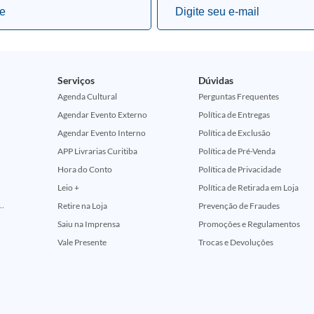
Serviços
Dúvidas
Agenda Cultural
Perguntas Frequentes
Agendar Evento Externo
Política de Entregas
Agendar Evento Interno
Política de Exclusão
APP Livrarias Curitiba
Política de Pré-Venda
Hora do Conto
Política de Privacidade
Leio +
Política de Retirada em Loja
ção Comemorativa 50 Anos (Encontros Clássicos Dc E Marvel)
Retire na Loja
Prevenção de Fraudes
Saiu na Imprensa
Promoções e Regulamentos
Vale Presente
Trocas e Devoluções