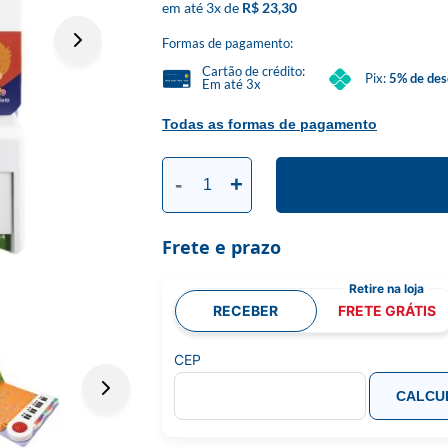
3
x
R$ 23,30
Formas de pagamento:
Cartão de crédito:
Pix:
5% de des
Em até 3x
Todas as formas de pagamento
-
+
Frete e prazo
RECEBER
FRETE GRÁTIS
CEP
CALCU