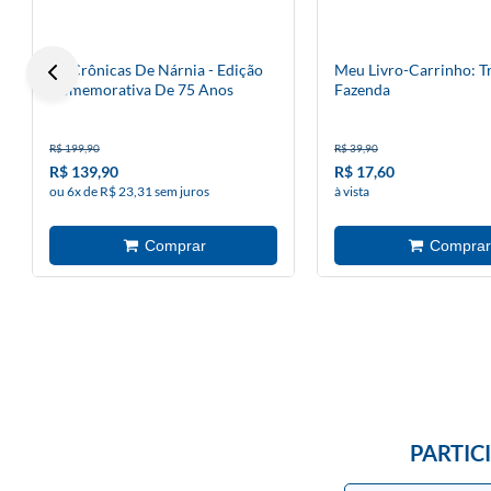
As Crônicas De Nárnia - Edição
Meu Livro-Carrinho: T
Comemorativa De 75 Anos
Fazenda
R$ 199,90
R$ 39,90
R$ 139,90
R$ 17,60
ou 6x de R$ 23,31 sem juros
à vista
PARTIC