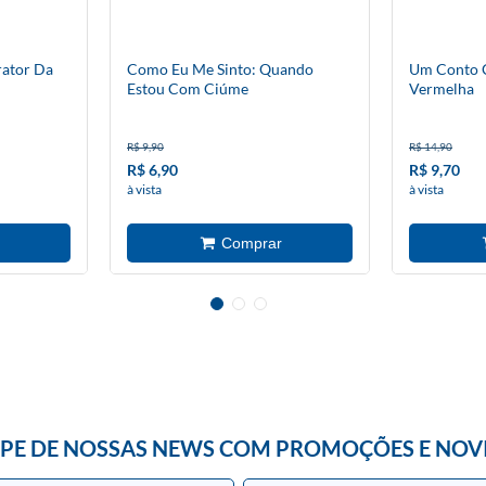
rator Da
Como Eu Me Sinto: Quando
Um Conto C
Estou Com Ciúme
Vermelha
R$ 9,90
R$ 14,90
R$ 6,90
R$ 9,70
à vista
à vista
IPE DE NOSSAS NEWS COM PROMOÇÕES E NOV