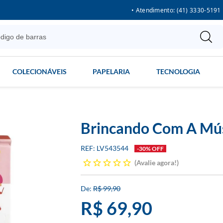
• Atendimento: (41) 3330-5191
COLECIONÁVEIS
PAPELARIA
TECNOLOGIA
Brincando Com A Mú
LV543544
-30% OFF
Avalie agora!
R$ 99,90
R$ 69,90