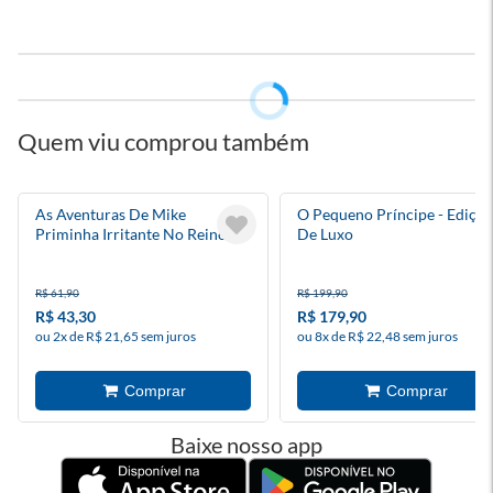
Quem viu comprou também
As Aventuras De Mike
O Pequeno Príncipe - Edição
Priminha Irritante No Reino
De Luxo
Dos Unicórnios
R$ 61,90
R$ 199,90
R$ 43,30
R$ 179,90
ou 2x de R$ 21,65 sem juros
ou 8x de R$ 22,48 sem juros
Baixe nosso app