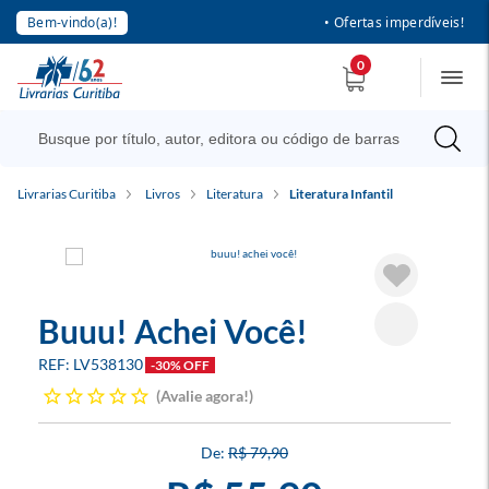
Bem-vindo(a)!
• Ofertas imperdíveis!
0
Livrarias Curitiba
Livros
Literatura
Literatura Infantil
Buuu! Achei Você!
LV538130
-30% OFF
Avalie agora!
R$ 79,90