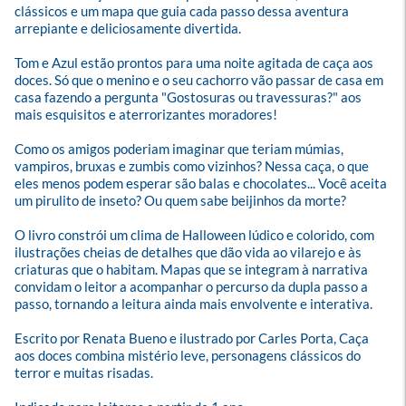
clássicos e um mapa que guia cada passo dessa aventura 
arrepiante e deliciosamente divertida.

Tom e Azul estão prontos para uma noite agitada de caça aos 
doces. Só que o menino e o seu cachorro vão passar de casa em 
casa fazendo a pergunta "Gostosuras ou travessuras?" aos 
mais esquisitos e aterrorizantes moradores! 

Como os amigos poderiam imaginar que teriam múmias, 
vampiros, bruxas e zumbis como vizinhos? Nessa caça, o que 
eles menos podem esperar são balas e chocolates... Você aceita 
um pirulito de inseto? Ou quem sabe beijinhos da morte?

O livro constrói um clima de Halloween lúdico e colorido, com 
ilustrações cheias de detalhes que dão vida ao vilarejo e às 
criaturas que o habitam. Mapas que se integram à narrativa 
convidam o leitor a acompanhar o percurso da dupla passo a 
passo, tornando a leitura ainda mais envolvente e interativa. 

Escrito por Renata Bueno e ilustrado por Carles Porta, Caça 
aos doces combina mistério leve, personagens clássicos do 
terror e muitas risadas.
