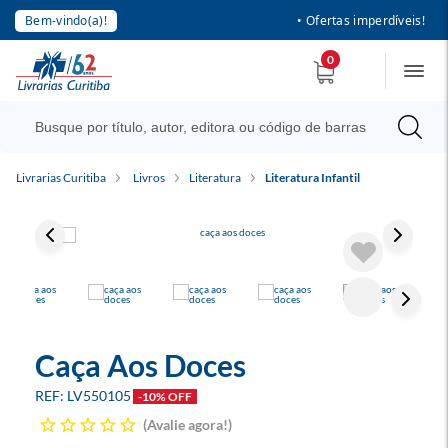
Bem-vindo(a)!
• Ofertas imperdíveis!
0
Livrarias Curitiba
Livros
Literatura
Literatura Infantil
Caça Aos Doces
LV550105
-10% OFF
Avalie agora!