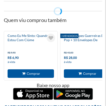
Quem viu comprou também
Como Eu Me Sinto: Quando
Kit Envelopes Guerreiras Do
+VENDIDOS
Estou Com Ciúme
Pop + 10 Envelopes De
Figurinhas
R$ 9,90
R$ 40,00
R$ 6,90
R$ 28,00
à vista
à vista
Baixe nosso app