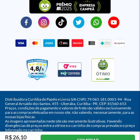
ÓTIMO
Distribuidora Curitiba de Papéis e Livros S/A CNPJ: 79.065.181.0001-94 - Rua
General Arnaldo dos Santos, 455 - Uberaba, Curitiba - PR, CEP: 81560-653
Preços, condições de pagamento e valores de frete são válidos exclusivamente
para as compras efetuadas em nosso site, não valendo, necessariamente, para as
nossas lojas físicas.
As imagens apresentadas neste site são meramente ilustrativas. Havendo
divergências de preços entre a vitrine e o carrinho de compras prevalece o preço
informado no carrinho.
R$ 26,10