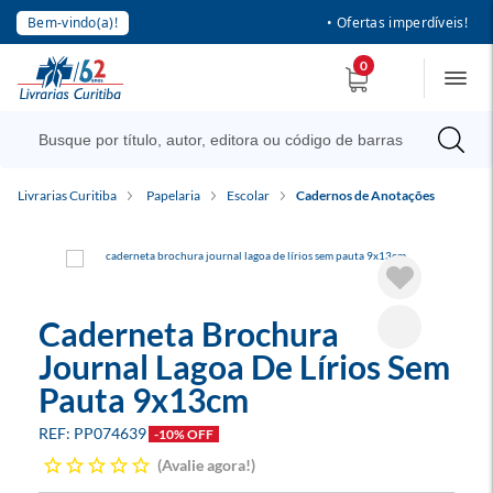
Bem-vindo(a)!
• Ofertas imperdíveis!
0
Livrarias Curitiba
Papelaria
Escolar
Cadernos de Anotações
Caderneta Brochura
Journal Lagoa De Lírios Sem
Pauta 9x13cm
PP074639
-10% OFF
Avalie agora!