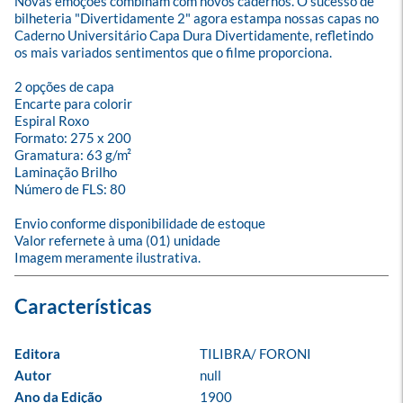
Novas emoções combinam com novos cadernos. O sucesso de 
bilheteria "Divertidamente 2" agora estampa nossas capas no 
Caderno Universitário Capa Dura Divertidamente, refletindo 
os mais variados sentimentos que o filme proporciona.

2 opções de capa

Encarte para colorir

Espiral Roxo

Formato: 275 x 200

Gramatura: 63 g/m²

Laminação Brilho

Número de FLS: 80

Envio conforme disponibilidade de estoque

Valor refernete à uma (01) unidade

Imagem meramente ilustrativa.
Editora
TILIBRA/ FORONI
Autor
null
Ano da Edição
1900