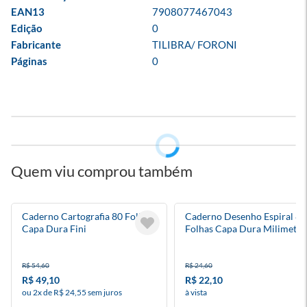
EAN13
7908077467043
Edição
0
Fabricante
TILIBRA/ FORONI
Páginas
0
Quem viu comprou também
Caderno Cartografia 80 Folhas
Caderno Desenho Espiral 80
Capa Dura Fini
Folhas Capa Dura Milimetr
R$ 54,60
R$ 24,60
R$ 49,10
R$ 22,10
ou 2x de R$ 24,55 sem juros
à vista