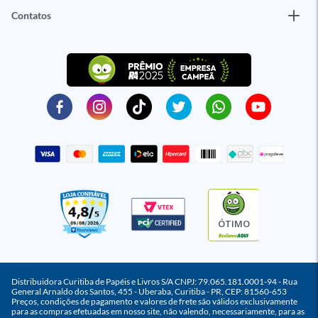
Contatos
ÓTIMO
Distribuidora Curitiba de Papéis e Livros S/A CNPJ: 79.065.181.0001-94 - Rua
General Arnaldo dos Santos, 455 - Uberaba, Curitiba - PR, CEP: 81560-653
Preços, condições de pagamento e valores de frete são válidos exclusivamente
para as compras efetuadas em nosso site, não valendo, necessariamente, para as