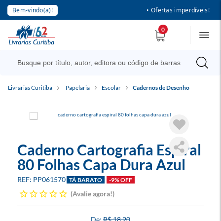
Bem-vindo(a)!
• Ofertas imperdíveis!
0
Livrarias Curitiba
Papelaria
Escolar
Cadernos de Desenho
Caderno Cartografia Espiral
80 Folhas Capa Dura Azul
PP061570
TÁ BARATO
-9% OFF
Avalie agora!
R$ 18,20