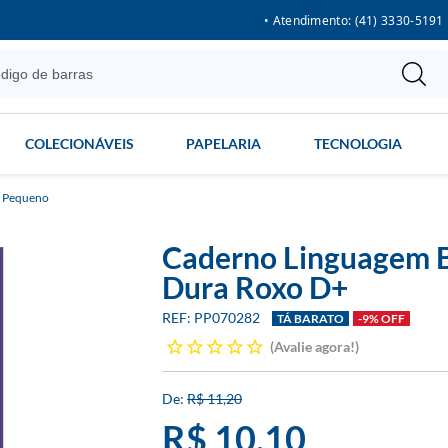
• Atendimento: (41) 3330-5191
COLECIONÁVEIS
PAPELARIA
TECNOLOGIA
a Pequeno
Caderno Linguagem B
Dura Roxo D+
PP070282
TÁ BARATO
-9% OFF
Avalie agora!
R$ 11,20
R$ 10,10