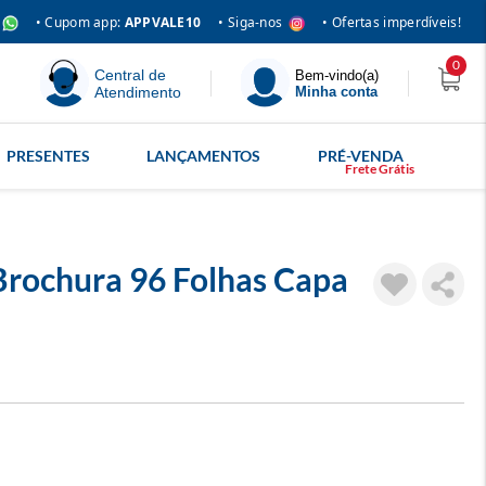
• Siga-nos
• Cupom app:
APPVALE10
• Ofertas imperdíveis!
0
Central de
Bem-vindo(a)
Atendimento
Minha conta
PRESENTES
LANÇAMENTOS
PRÉ-VENDA
rochura 96 Folhas Capa