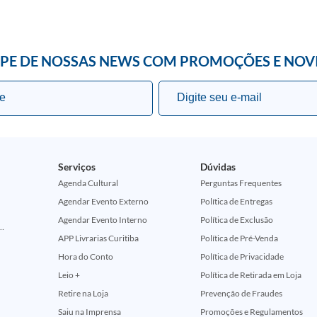
IPE DE NOSSAS NEWS COM PROMOÇÕES E NOV
Serviços
Dúvidas
Agenda Cultural
Perguntas Frequentes
Agendar Evento Externo
Política de Entregas
Agendar Evento Interno
Política de Exclusão
ção Comemorativa 50 Anos (Encontros Clássicos Dc E Marvel)
APP Livrarias Curitiba
Política de Pré-Venda
Hora do Conto
Política de Privacidade
Leio +
Política de Retirada em Loja
Retire na Loja
Prevenção de Fraudes
Saiu na Imprensa
Promoções e Regulamentos