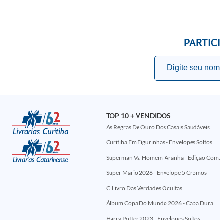
PARTIC
TOP 10 + VENDIDOS
As Regras De Ouro Dos Casais Saudáveis
Curitiba Em Figurinhas - Envelopes Soltos
Superman Vs. Homem-Aranha - Edi
Super Mario 2026 - Envelope 5 Cromos
O Livro Das Verdades Ocultas
Álbum Copa Do Mundo 2026 - Capa Dura
Harry Potter 2023 - Envelopes Soltos