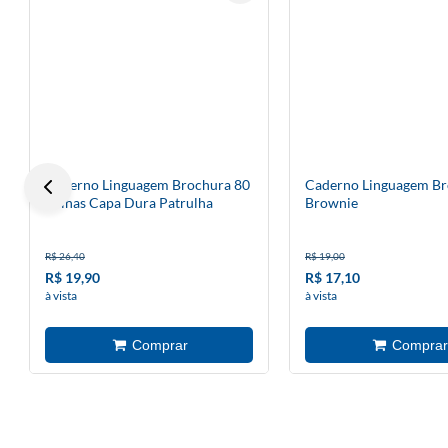
Caderno Linguagem Brochura 80
Caderno Linguagem B
Folhas Capa Dura Patrulha
Brownie
Canina
R$ 26,40
R$ 19,00
R$ 19,90
R$ 17,10
à vista
à vista