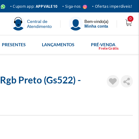
• Siga-nos
• Cupom app:
APPVALE10
• Ofertas imperdíveis!
0
Central de
Bem-vindo(a)
Atendimento
Minha conta
PRESENTES
LANÇAMENTOS
PRÉ-VENDA
Rgb Preto (Gs522) -