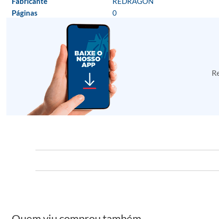
Fabricante
REDRAGON
Páginas
0
Re
Quem viu comprou também