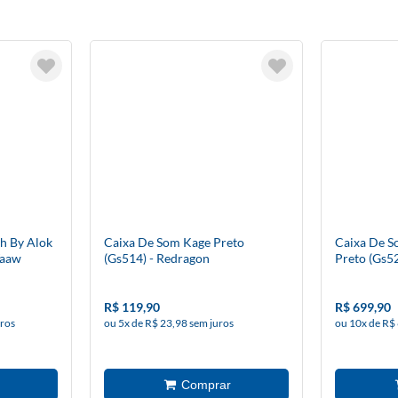
h By Alok
Caixa De Som Kage Preto
Caixa De S
Waaw
(Gs514) - Redragon
Preto (Gs5
R$ 119,90
R$ 699,90
uros
ou 5x de R$ 23,98 sem juros
ou 10x de R$