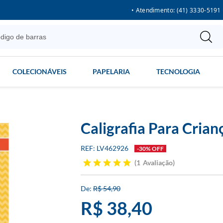
• Atendimento: (41) 3330-5191
COLECIONÁVEIS
PAPELARIA
TECNOLOGIA
Caligrafia Para Crian
LV462926
-30% OFF
1
Avaliação
R$ 54,90
R$ 38,40