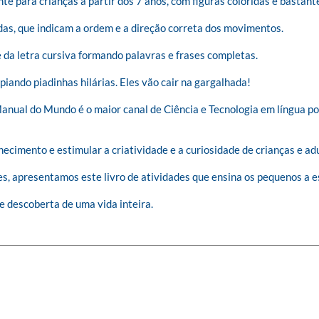
e para crianças a partir dos 7 anos, com figuras coloridas e bastante
, que indicam a ordem e a direção correta dos movimentos.

 da letra cursiva formando palavras e frases completas.

o piadinhas hilárias. Eles vão cair na gargalhada! 

Manual do Mundo é o maior canal de Ciência e Tecnologia em língua p
ecimento e estimular a criatividade e a curiosidade de crianças e adul
, apresentamos este livro de atividades que ensina os pequenos a esc
e descoberta de uma vida inteira.
