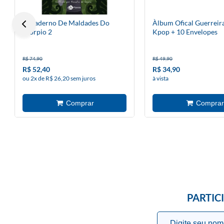
O Caderno De Maldades Do
Àlbum Ofical Guerreir
Scorpio 2
Kpop + 10 Envelopes
R$ 74,90
R$ 49,90
R$ 52,40
R$ 34,90
ou 2x de R$ 26,20 sem juros
à vista
PARTIC