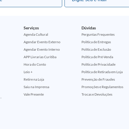
Serviços
Dúvidas
Agenda Cultural
Perguntas Frequentes
Agendar Evento Externo
Política de Entregas
Agendar Evento Interno
Política de Exclusão
APP Livrarias Curitiba
Política de Pré-Venda
Hora do Conto
Política de Privacidade
Leio +
Política de Retirada em Loja
Retire na Loja
Prevenção de Fraudes
Saiu na Imprensa
Promoções e Regulamentos
Vale Presente
Trocas e Devoluções
ção Comemorativa 50 Anos (Encontros Clássicos Dc E Marvel)