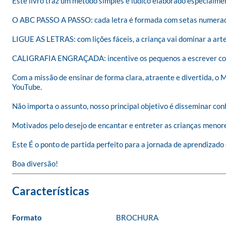
Este livro traz um método simples e lúdico elaborado especialment
O ABC PASSO A PASSO: cada letra é formada com setas numeradas
LIGUE AS LETRAS: com lições fáceis, a criança vai dominar a arte
CALIGRAFIA ENGRAÇADA: incentive os pequenos a escrever copiand
Com a missão de ensinar de forma clara, atraente e divertida, o 
YouTube.

Não importa o assunto, nosso principal objetivo é disseminar conh
Motivados pelo desejo de encantar e entreter as crianças menores
Este É o ponto de partida perfeito para a jornada de aprendizado 
Boa diversão!
Formato
BROCHURA