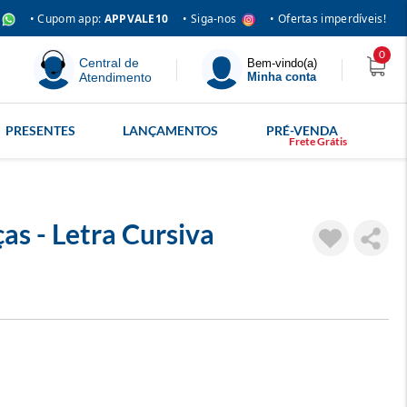
• Siga-nos
• Cupom app:
APPVALE10
• Ofertas imperdíveis!
0
Central de
Bem-vindo(a)
Atendimento
Minha conta
PRESENTES
LANÇAMENTOS
PRÉ-VENDA
ças - Letra Cursiva