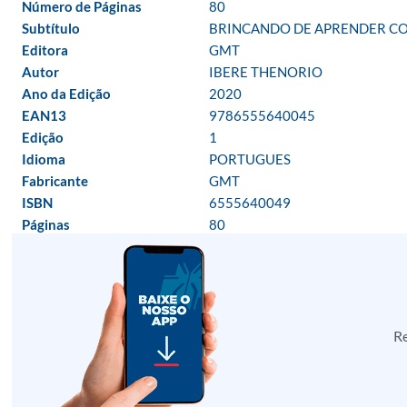
Número de Páginas
80
Subtítulo
BRINCANDO DE APRENDER C
Editora
GMT
Autor
IBERE THENORIO
Ano da Edição
2020
EAN13
9786555640045
Edição
1
Idioma
PORTUGUES
Fabricante
GMT
ISBN
6555640049
Páginas
80
Re