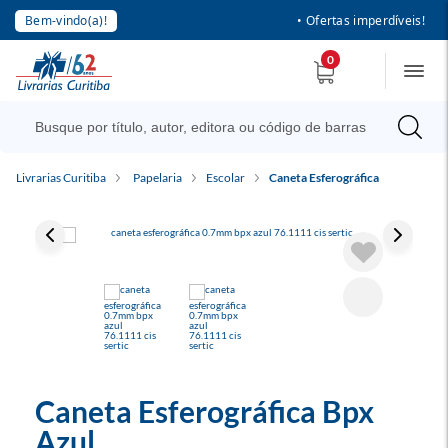
Bem-vindo(a)!
• Ofertas imperdíveis!
0
Livrarias Curitiba
Papelaria
Escolar
Caneta Esferográfica
Caneta Esferográfica Bpx
Azul