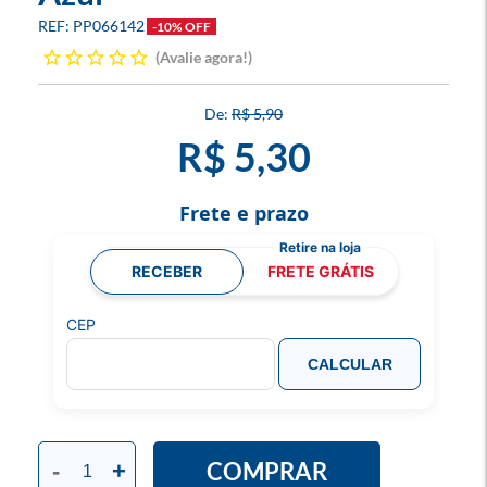
PP066142
-10% OFF
Avalie agora!
R$ 5,90
R$ 5,30
Frete e prazo
RECEBER
FRETE GRÁTIS
CEP
CALCULAR
COMPRAR
-
+