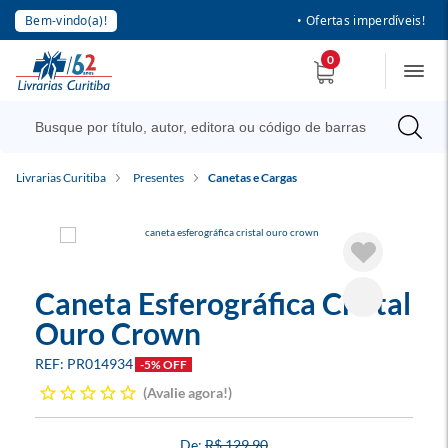
Bem-vindo(a)!
• Ofertas imperdíveis!
0
Livrarias Curitiba
Presentes
Canetas e Cargas
Caneta Esferográfica Cristal
Ouro Crown
PR014934
-5% OFF
Avalie agora!
R$ 129,90