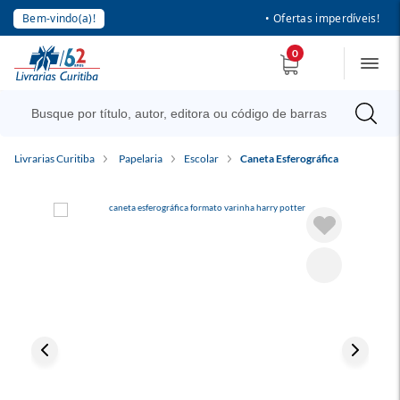
Bem-vindo(a)!
• Ofertas imperdíveis!
0
Livrarias Curitiba
Papelaria
Escolar
Caneta Esferográfica