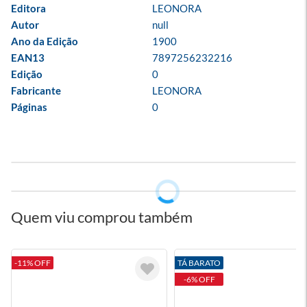
Editora
LEONORA
Autor
null
Ano da Edição
1900
EAN13
7897256232216
Edição
0
Fabricante
LEONORA
Páginas
0
Quem viu comprou também
-11% OFF
TÁ BARATO
-6% OFF