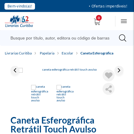
Bem-vindo(a)!
• Ofertas imperdíveis!
0
Livrarias Curitiba
Papelaria
Escolar
Caneta Esferográfica
Caneta Esferográfica
Retrátil Touch Avulso