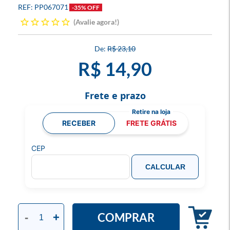
PP067071
-35% OFF
Avalie agora!
R$ 23,10
R$ 14,90
Frete e prazo
RECEBER
FRETE GRÁTIS
CEP
CALCULAR
COMPRAR
-
+