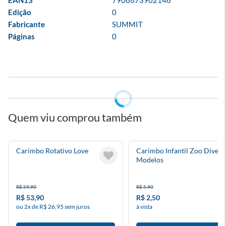
EAN13
7908673902146
Edição
0
Fabricante
SUMMIT
Páginas
0
Quem viu comprou também
Carimbo Rotativo Love
Carimbo Infantil Zoo Divers
Modelos
R$ 59,90
R$ 5,90
R$ 53,90
R$ 2,50
ou 2x de R$ 26,95 sem juros
à vista