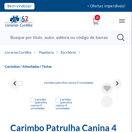
Bem-vindo(a)!
• Ofertas imperdíveis!
0
Livrarias Curitiba
Papelaria
Escritório
Carimbos / Almofadas / Tintas
Carimbo Patrulha Canina 4