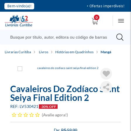
Bem-vindo(a)!
• Ofertas imperdíveis!
0
Livrarias Curitiba
Livros
Histórias em Quadrinhos
Mangá
Cavaleiros Do Zodíaco Saint
Seiya Final Edition 2
LV530421
-30% OFF
Avalie agora!
R$ 59,90