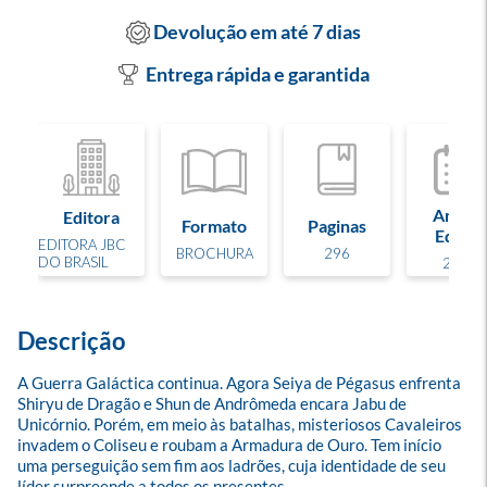
Devolução em até 7 dias
Entrega rápida e garantida
Ano de
Editora
Formato
Paginas
Edição
EDITORA JBC
BROCHURA
296
DO BRASIL
2025
Descrição
A Guerra Galáctica continua. Agora Seiya de Pégasus enfrenta 
Shiryu de Dragão e Shun de Andrômeda encara Jabu de 
Unicórnio. Porém, em meio às batalhas, misteriosos Cavaleiros 
invadem o Coliseu e roubam a Armadura de Ouro. Tem início 
uma perseguição sem fim aos ladrões, cuja identidade de seu 
líder surpreende a todos os presentes.