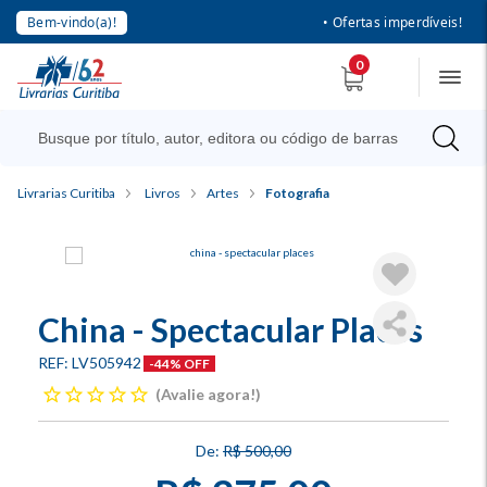
Bem-vindo(a)!
• Ofertas imperdíveis!
0
Livrarias Curitiba
Livros
Artes
Fotografia
China - Spectacular Places
LV505942
-44% OFF
Avalie agora!
R$ 500,00