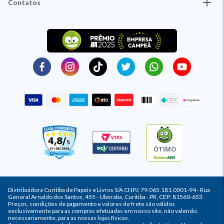
Contatos
ÓTIMO
Distribuidora Curitiba de Papéis e Livros S/A CNPJ: 79.065.181.0001-94 - Rua
General Arnaldo dos Santos, 455 - Uberaba, Curitiba - PR, CEP: 81560-653
Preços, condições de pagamento e valores de frete são válidos
exclusivamente para as compras efetuadas em nosso site, não valendo,
necessariamente, para as nossas lojas físicas.