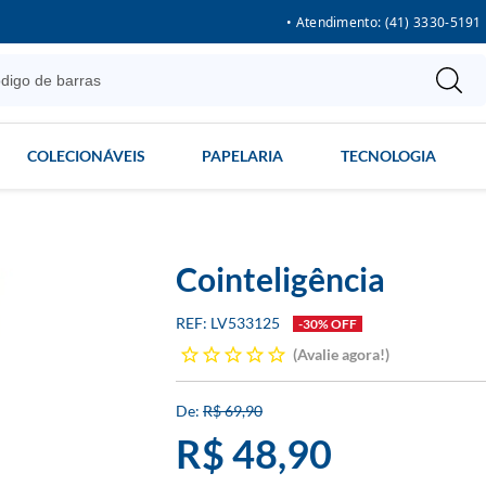
• Atendimento: (41) 3330-5191
COLECIONÁVEIS
PAPELARIA
TECNOLOGIA
Cointeligência
LV533125
-30% OFF
Avalie agora!
R$ 69,90
R$ 48,90