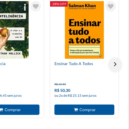
-28% OFF
-
cia
Ensinar Tudo A Todos
R$ 69,90
R$ 50,30
4,45 sem juros
ou 2x de R$ 25,15 sem juros