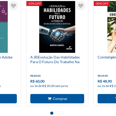
-25% OFF
-30% OFF
m Adobe
A (R)Evolução Das Habilidades
Cointeligên
Para O Futuro Do Trabalho Na
Era Da Inteligência Artificial
R$ 80,00
R$ 69,90
R$ 60,00
R$ 48,90
s
ou 3x de R$ 20,00 sem juros
ou 2x de R$ 2