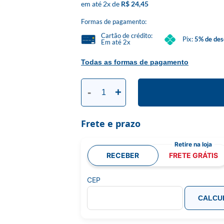
2
x
R$ 24,45
Formas de pagamento:
Cartão de crédito:
Pix:
5% de des
Em até 2x
Todas as formas de pagamento
-
+
Frete e prazo
RECEBER
FRETE GRÁTIS
CEP
CALCU