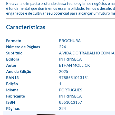
Ele avalia o impacto profundo dessa tecnologia nos negócios e na
é fundamental que dominemos essa habilidade. Temos o desafio de 
enganados e de cultivar seu potencial para alcançar um futuro m
Formato
BROCHURA
Número de Páginas
224
Subtítulo
A VIDA E O TRABALHO COM IA
Editora
INTRINSECA
Autor
ETHAN MOLLICK
Ano da Edição
2025
EAN13
9788551013151
Edição
1
Idioma
PORTUGUES
Fabricante
INTRINSECA
ISBN
8551013157
Páginas
224