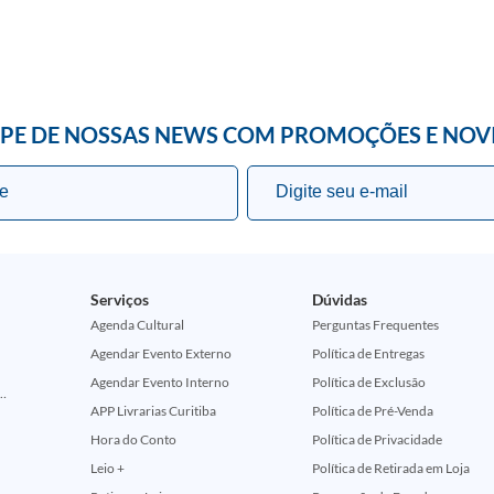
IPE DE NOSSAS NEWS COM PROMOÇÕES E NOV
Serviços
Dúvidas
Agenda Cultural
Perguntas Frequentes
Agendar Evento Externo
Política de Entregas
Agendar Evento Interno
Política de Exclusão
ção Comemorativa 50 Anos (Encontros Clássicos Dc E Marvel)
APP Livrarias Curitiba
Política de Pré-Venda
Hora do Conto
Política de Privacidade
Leio +
Política de Retirada em Loja