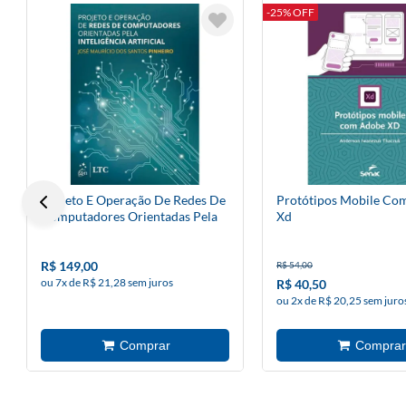
-25% OFF
Projeto E Operação De Redes De
Protótipos Mobile Co
Computadores Orientadas Pela
Xd
Inteligência Artificial
R$ 149,00
R$ 54,00
ou 7x de R$ 21,28 sem juros
R$ 40,50
ou 2x de R$ 20,25 sem juro