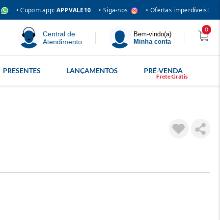
• Siga-nos
• Cupom app:
APPVALE10
• Ofertas imperdíveis!
0
Central de
Bem-vindo(a)
Atendimento
Minha conta
PRESENTES
LANÇAMENTOS
PRÉ-VENDA