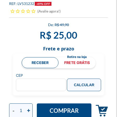
LV531232
-49% OFF
Avalie agora!
R$ 49,90
R$ 25,00
Frete e prazo
RECEBER
FRETE GRÁTIS
CEP
CALCULAR
COMPRAR
-
+