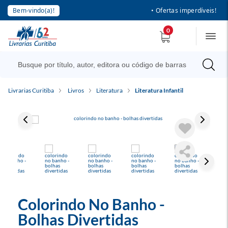
Bem-vindo(a)!
• Ofertas imperdíveis!
0
Livrarias Curitiba
Livros
Literatura
Literatura Infantil
Colorindo No Banho -
Bolhas Divertidas