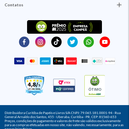
Contatos
ÓTIMO
Distribuidora Curitiba de Papéis e Livros S/A CNPJ: 79.065.181.0001-94 - Rua
General Arnaldo dos Santos, 455 - Uberaba, Curitiba - PR, CEP: 81560-653
Preços, condições de pagamento e valores de frete são válidos exclusivamente
para as compras efetuadas em nosso site, não valendo, necessariamente, para as
nossas lojas físicas.