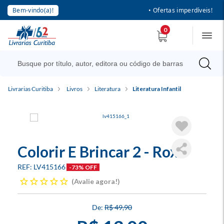
Bem-vindo(a)!
• Ofertas imperdíveis!
0
Livrarias Curitiba
Livros
Literatura
Literatura Infantil
Colorir E Brincar 2 - Roxo
LV415166
-73% OFF
Avalie agora!
R$ 49,90