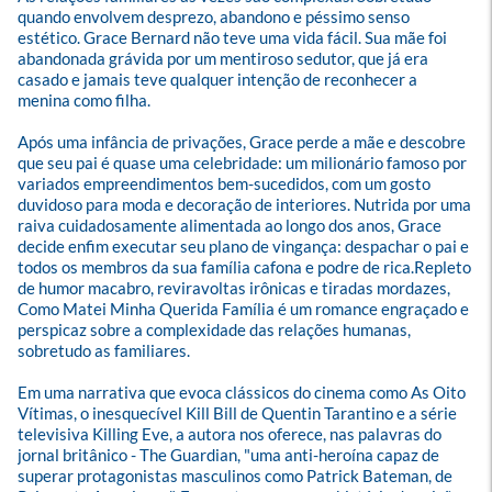
quando envolvem desprezo, abandono e péssimo senso 
estético. Grace Bernard não teve uma vida fácil. Sua mãe foi 
abandonada grávida por um mentiroso sedutor, que já era 
casado e jamais teve qualquer intenção de reconhecer a 
menina como filha. 

Após uma infância de privações, Grace perde a mãe e descobre 
que seu pai é quase uma celebridade: um milionário famoso por 
variados empreendimentos bem-sucedidos, com um gosto 
duvidoso para moda e decoração de interiores. Nutrida por uma 
raiva cuidadosamente alimentada ao longo dos anos, Grace 
decide enfim executar seu plano de vingança: despachar o pai e 
todos os membros da sua família cafona e podre de rica.Repleto 
de humor macabro, reviravoltas irônicas e tiradas mordazes, 
Como Matei Minha Querida Família é um romance engraçado e 
perspicaz sobre a complexidade das relações humanas, 
sobretudo as familiares. 

Em uma narrativa que evoca clássicos do cinema como As Oito 
Vítimas, o inesquecível Kill Bill de Quentin Tarantino e a série 
televisiva Killing Eve, a autora nos oferece, nas palavras do 
jornal britânico - The Guardian, "uma anti-heroína capaz de 
superar protagonistas masculinos como Patrick Bateman, de 