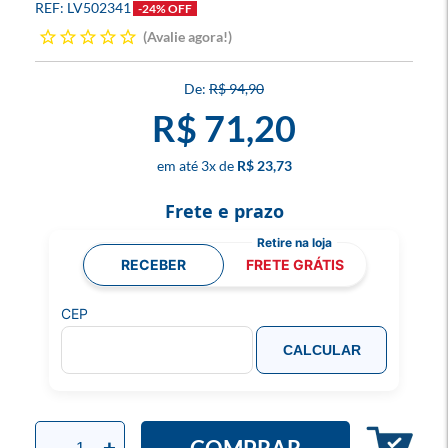
LV502341
-24% OFF
Avalie agora!
R$ 94,90
R$ 71,20
3
x
R$ 23,73
Frete e prazo
RECEBER
FRETE GRÁTIS
CEP
CALCULAR