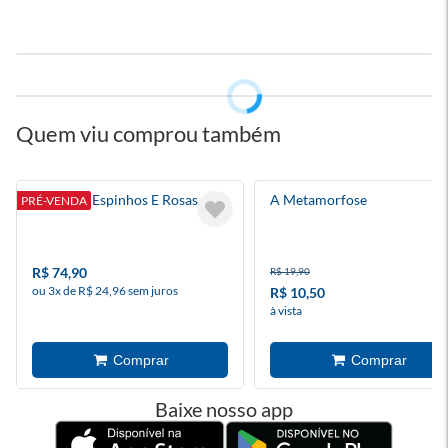
Quem viu comprou também
Corte De Espinhos E Rosas 6
A Metamorfose
PRÉ-VENDA
R$ 74,90
R$ 19,90
ou 3x de R$ 24,96 sem juros
R$ 10,50
à vista
Baixe nosso app