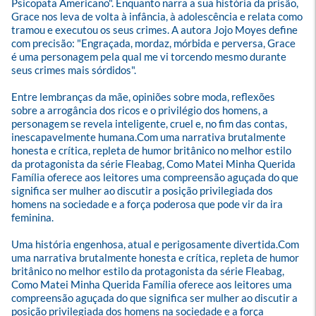
Psicopata Americano". Enquanto narra a sua história da prisão, 
Grace nos leva de volta à infância, à adolescência e relata como 
tramou e executou os seus crimes. A autora Jojo Moyes define 
com precisão: "Engraçada, mordaz, mórbida e perversa, Grace 
é uma personagem pela qual me vi torcendo mesmo durante 
seus crimes mais sórdidos". 

Entre lembranças da mãe, opiniões sobre moda, reflexões 
sobre a arrogância dos ricos e o privilégio dos homens, a 
personagem se revela inteligente, cruel e, no fim das contas, 
inescapavelmente humana.Com uma narrativa brutalmente 
honesta e crítica, repleta de humor britânico no melhor estilo 
da protagonista da série Fleabag, Como Matei Minha Querida 
Família oferece aos leitores uma compreensão aguçada do que 
significa ser mulher ao discutir a posição privilegiada dos 
homens na sociedade e a força poderosa que pode vir da ira 
feminina. 

Uma história engenhosa, atual e perigosamente divertida.Com 
uma narrativa brutalmente honesta e crítica, repleta de humor 
britânico no melhor estilo da protagonista da série Fleabag, 
Como Matei Minha Querida Família oferece aos leitores uma 
compreensão aguçada do que significa ser mulher ao discutir a 
posição privilegiada dos homens na sociedade e a força 