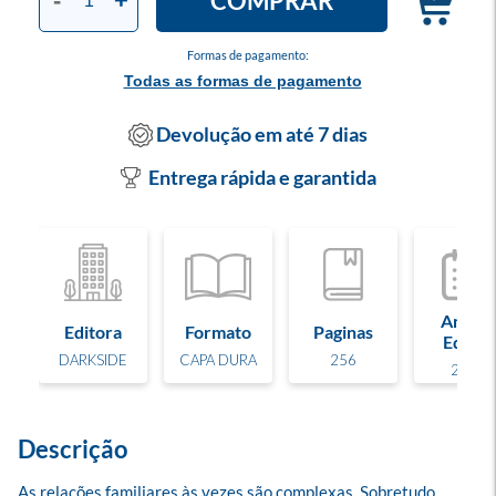
COMPRAR
-
+
Formas de pagamento:
Todas as formas de pagamento
Devolução em até 7 dias
Entrega rápida e garantida
Ano de
Editora
Formato
Paginas
Edição
DARKSIDE
CAPA DURA
256
2023
Descrição
As relações familiares às vezes são complexas. Sobretudo 