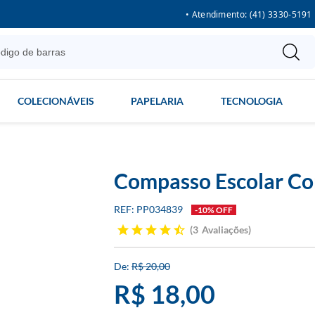
• Atendimento: (41) 3330-5191
COLECIONÁVEIS
PAPELARIA
TECNOLOGIA
Compasso Escolar Co
PP034839
-10% OFF
3
Avaliações
R$ 20,00
R$ 18,00