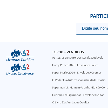
PARTIC
TOP 10 + VENDIDOS
As Regras De Ouro Dos Casais Saudáveis
Harry Potter 2023 - Envelopes Soltos
Super Mario 2026 - Envelope 5 Cromos
O Poder Da Autorresponsabilidade - Bolso
Superman Vs. Homem-Aranha - Edi
Curitiba Em Figurinhas - Envelopes Soltos
O Livro Das Verdades Ocultas