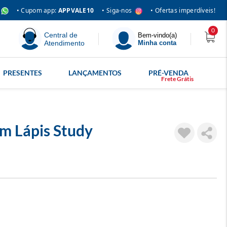
• Siga-nos
• Cupom app:
APPVALE10
• Ofertas imperdíveis!
0
Central de
Bem-vindo(a)
Atendimento
Minha conta
PRESENTES
LANÇAMENTOS
PRÉ-VENDA
m Lápis Study