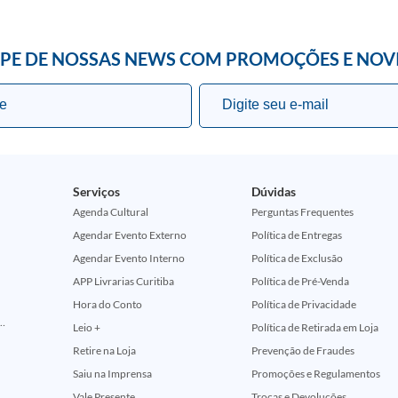
IPE DE NOSSAS NEWS COM PROMOÇÕES E NOV
Serviços
Dúvidas
Agenda Cultural
Perguntas Frequentes
Agendar Evento Externo
Política de Entregas
Agendar Evento Interno
Política de Exclusão
APP Livrarias Curitiba
Política de Pré-Venda
Hora do Conto
Política de Privacidade
ção Comemorativa 50 Anos (Encontros Clássicos Dc E Marvel)
Leio +
Política de Retirada em Loja
Retire na Loja
Prevenção de Fraudes
Saiu na Imprensa
Promoções e Regulamentos
Vale Presente
Trocas e Devoluções