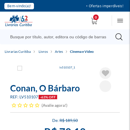
Bem-vindo(a)!
• Ofertas imperdíveis!
0
Livrarias Curitiba
Livros
Artes
Cinema e Vídeo
Conan, O Bárbaro
LV510107
-63% OFF
Avalie agora!
R$ 189,50