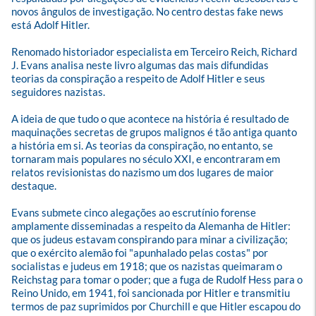
novos ângulos de investigação. No centro destas fake news 
está Adolf Hitler.

Renomado historiador especialista em Terceiro Reich, Richard 
J. Evans analisa neste livro algumas das mais difundidas 
teorias da conspiração a respeito de Adolf Hitler e seus 
seguidores nazistas.

A ideia de que tudo o que acontece na história é resultado de 
maquinações secretas de grupos malignos é tão antiga quanto 
a história em si. As teorias da conspiração, no entanto, se 
tornaram mais populares no século XXI, e encontraram em 
relatos revisionistas do nazismo um dos lugares de maior 
destaque.

Evans submete cinco alegações ao escrutínio forense 
amplamente disseminadas a respeito da Alemanha de Hitler: 
que os judeus estavam conspirando para minar a civilização; 
que o exército alemão foi "apunhalado pelas costas" por 
socialistas e judeus em 1918; que os nazistas queimaram o 
Reichstag para tomar o poder; que a fuga de Rudolf Hess para o 
Reino Unido, em 1941, foi sancionada por Hitler e transmitiu 
termos de paz suprimidos por Churchill e que Hitler escapou do 