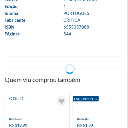
Edição
1
Idioma
PORTUGUES
Fabricante
CRITICA
ISBN
6555357088
Páginas
544
Quem viu comprou também
O Dia D
O Código 12
LANÇAMENTO
R$ 169,90
R$ 57,00
R$ 118,90
R$ 51,30