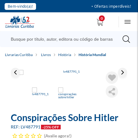
Bem-vindo(a)!
• Ofertas imperdíveis!
0
Livrarias Curitiba
Livros
História
História Mundial
Conspirações Sobre Hitler
LV487791
-25% OFF
Avalie agora!