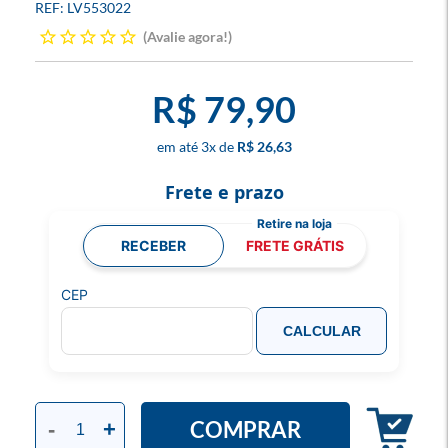
LV553022
Avalie agora!
R$ 79,90
3
x
R$ 26,63
Frete e prazo
RECEBER
FRETE GRÁTIS
CEP
CALCULAR
COMPRAR
-
+