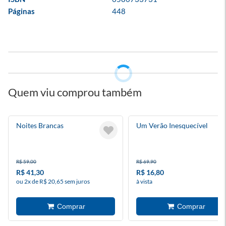
Páginas
448
Quem viu comprou também
Noites Brancas
Um Verão Inesquecível
R$ 59,00
R$ 69,90
R$ 41,30
R$ 16,80
ou 2x de R$ 20,65 sem juros
à vista