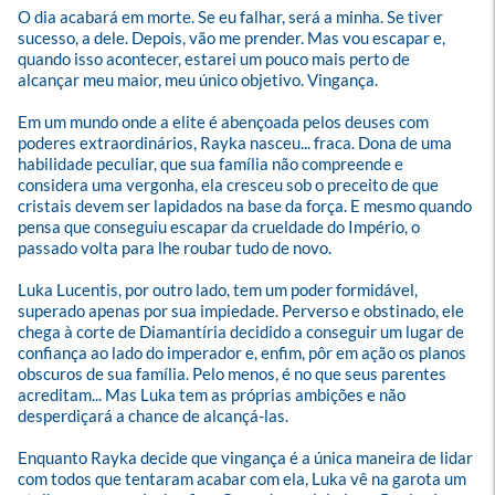
O dia acabará em morte. Se eu falhar, será a minha. Se tiver 
sucesso, a dele. Depois, vão me prender. Mas vou escapar e, 
quando isso acontecer, estarei um pouco mais perto de 
alcançar meu maior, meu único objetivo. Vingança.

Em um mundo onde a elite é abençoada pelos deuses com 
poderes extraordinários, Rayka nasceu... fraca. Dona de uma 
habilidade peculiar, que sua família não compreende e 
considera uma vergonha, ela cresceu sob o preceito de que 
cristais devem ser lapidados na base da força. E mesmo quando 
pensa que conseguiu escapar da crueldade do Império, o 
passado volta para lhe roubar tudo de novo.

Luka Lucentis, por outro lado, tem um poder formidável, 
superado apenas por sua impiedade. Perverso e obstinado, ele 
chega à corte de Diamantíria decidido a conseguir um lugar de 
confiança ao lado do imperador e, enfim, pôr em ação os planos 
obscuros de sua família. Pelo menos, é no que seus parentes 
acreditam... Mas Luka tem as próprias ambições e não 
desperdiçará a chance de alcançá-las.

Enquanto Rayka decide que vingança é a única maneira de lidar 
com todos que tentaram acabar com ela, Luka vê na garota um 