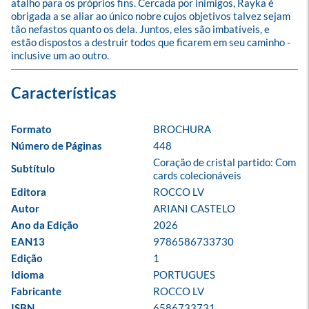
atalho para os próprios fins. Cercada por inimigos, Rayka é 
obrigada a se aliar ao único nobre cujos objetivos talvez sejam 
tão nefastos quanto os dela. Juntos, eles são imbatíveis, e 
estão dispostos a destruir todos que ficarem em seu caminho - 
inclusive um ao outro.
Formato
BROCHURA
Número de Páginas
448
Coração de cristal partido: Com 
Subtítulo
cards colecionáveis
Editora
ROCCO LV
Autor
ARIANI CASTELO
Ano da Edição
2026
EAN13
9786586733730
Edição
1
Idioma
PORTUGUES
Fabricante
ROCCO LV
ISBN
6586733731