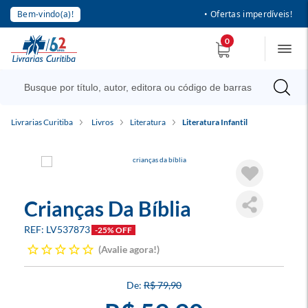
Bem-vindo(a)!
• Ofertas imperdíveis!
0
Livrarias Curitiba
Livros
Literatura
Literatura Infantil
Crianças Da Bíblia
LV537873
-25% OFF
Avalie agora!
R$ 79,90