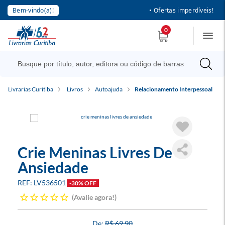
Bem-vindo(a)!
• Ofertas imperdíveis!
0
Livrarias Curitiba
Livros
Autoajuda
Relacionamento Interpessoal
Crie Meninas Livres De
Ansiedade
LV536501
-30% OFF
Avalie agora!
R$ 69,90