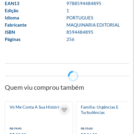
EAN13
9788594484895
Edição
1
Idioma
PORTUGUES
Fabricante
MAQUINARIA EDITORIAL
ISBN
8594484895
Páginas
256
Quem viu comprou também
Vó Me Conta A Sua História?
Família: Urgências E
Turbulências
R$ 79,90
R$ 75,00