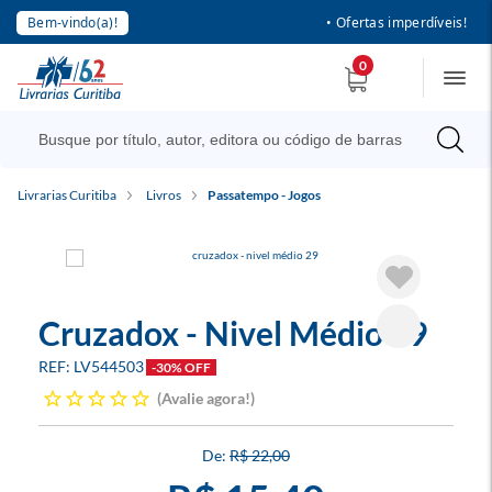
Bem-vindo(a)!
• Ofertas imperdíveis!
0
Livrarias Curitiba
Livros
Passatempo - Jogos
Cruzadox - Nivel Médio 29
LV544503
-30% OFF
Avalie agora!
R$ 22,00