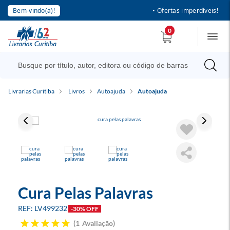
Bem-vindo(a)!
• Ofertas imperdíveis!
0
Livrarias Curitiba
Livros
Autoajuda
Autoajuda
Cura Pelas Palavras
LV499232
-30% OFF
1
Avaliação