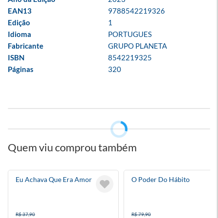
EAN13
9788542219326
Edição
1
Idioma
PORTUGUES
Fabricante
GRUPO PLANETA
ISBN
8542219325
Páginas
320
Quem viu comprou também
Eu Achava Que Era Amor
O Poder Do Hábito
R$ 37,90
R$ 79,90